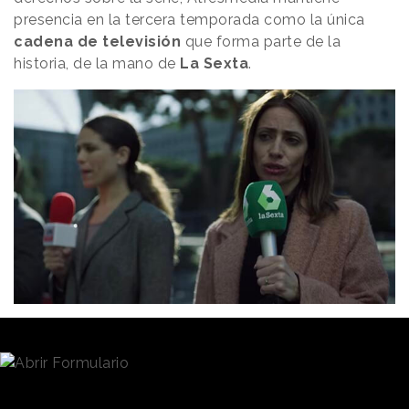
presencia en la tercera temporada como la única
cadena de televisión
que forma parte de la
historia, de la mano de
La Sexta
.
Por otra parte,
Philips
también ha encontrado un
lugar en la historia aportando la máquina que
controla y monitoriza el pulso del gobernador del
Banco de España, al igual que lo hace
Iridium
con el