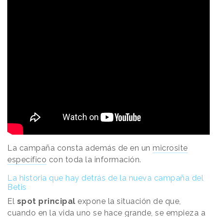
La campaña consta además de en un
microsite
específico
con toda la información.
La historia que hay detrás de la nueva campaña del
Betis
El
spot principal
expone la situación de que,
cuando en la vida uno se hace grande, se empieza a