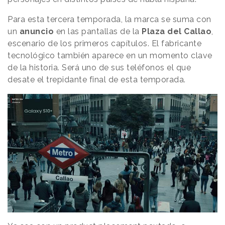
Para esta tercera temporada, la marca se suma con
un
anuncio
en las pantallas de la
Plaza
del
Callao
,
escenario de los primeros capítulos. El fabricante
tecnológico también aparece en un momento clave
de la historia. Será uno de sus teléfonos el que
desate el trepidante final de esta temporada.