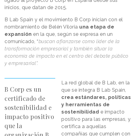
ligado al proyecto B Corp en España desde sus
inicios, que datan de 2015.
B Lab Spain y el movimiento B Corp inician con el
nombramiento de Belén Viloria
una etapa de
expansión
en la que, según se expresa en un
comunicado, “
buscan afianzarse como líder de la
transformación empresarial y también situar la
economía de impacto en el centro del debate público
y empresarial”.
La red global de B Lab, en la
B Corp es un
que se integra B Lab Spain,
certificado de
crea estándares, políticas
y herramientas de
sostenibilidad e
sostenibilidad
e impacto
impacto positivo
positivo para las empresas, y
que la
certifica a aquellas
organización B
compañías que cumplen con