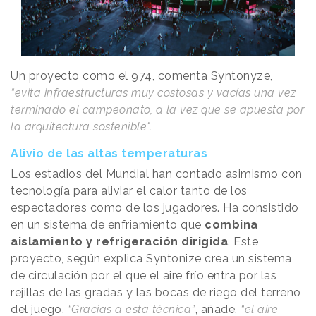
Un proyecto como el 974, comenta Syntonyze,
“evita infraestructuras muy costosas y vacías una vez
terminado el campeonato, a la vez que se apuesta por
la arquitectura sostenible".
Alivio de las altas temperaturas
Los estadios del Mundial han contado asimismo con
tecnología para aliviar el calor tanto de los
espectadores como de los jugadores. Ha consistido
en un sistema de enfriamiento que
combina
aislamiento y refrigeración dirigida
. Este
proyecto, según explica Syntonize crea un sistema
de circulación por el que el aire frío entra por las
rejillas de las gradas y las bocas de riego del terreno
del juego.
“Gracias a esta técnica”
, añade,
“el aire