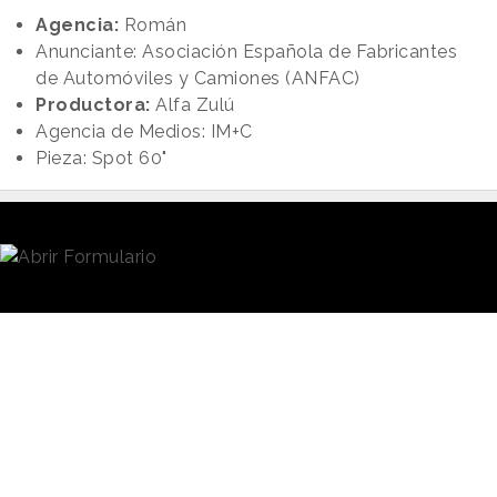
Agencia:
Román
Anunciante: Asociación Española de Fabricantes
de Automóviles y Camiones (ANFAC)
Productora:
Alfa Zulú
Agencia de Medios: IM+C
Pieza: Spot 60"
New Business y Publicidad
Contacto