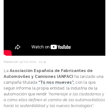
Redacción
15/10/2021 · 10:31
La
Asociación Española de Fabricantes de
Automóviles y Camiones (ANFAC)
ha lanzado una
campaña titulada
“Tú nos mueves”,
con la que,
según informa la propia entidad, la industria de la
automoción que rendir
“homenaje a los ciudadanos y
a cómo ellos definen el camino de las automovilísticas
hacia la sostenibilidad y las nuevas tecnologías”.