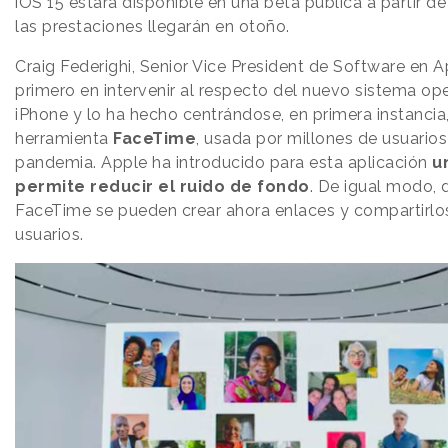
iOS 15 estará disponible en una beta pública a partir de 
las prestaciones llegarán en otoño.
Craig Federighi, Senior Vice President de Software en Ap
primero en intervenir al respecto del nuevo sistema ope
iPhone y lo ha hecho centrándose, en primera instancia,
herramienta
FaceTime
, usada por millones de usuarios
pandemia. Apple ha introducido para esta aplicación
u
permite reducir el ruido de fondo
. De igual modo,
FaceTime se pueden crear ahora enlaces y compartirlo
usuarios.