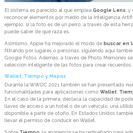
El sistema es parecido al que emplea
Google Lens
, y
reconocer elementos por medio de la Inteligencia Artific
ejemplo, si la foto es de un perro, a través de esta her
puede saber de qué raza es.
Asimismo, Apple ha mejorado el modo de
buscar en l
filtrando por lugares o personas, siguiendo aquí tambié
Google Fotos. Además, a través de Photo Memories se
selección inteligente de las fotos para crear recuerdos.
Wallet, Tiempo y Mapas
Durante la WWDC 2021 también se han presentado nu
funcionalidades para aplicaciones como
Wallet
,
Tiem
En el caso de la primera, destaca la capacidad de poder
llaves de acceso a un hotel o de un vehículo, una utili
disponible a partir de otoño. En Estados Unidos tambi
llevar el permiso de conducir en Wallet.
Sobre
Tiempo
, la apariencia se ha rediseñado para ad