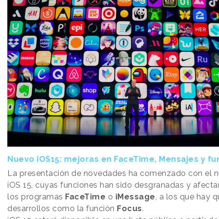
Nuevo iOS15: mejoras en FaceTime, Mensajes y fu
La presentación de novedades ha comenzado con el 
iOS 15, cuyas funciones han sido desgranadas y afecta
los programas
FaceTime
o
iMessage
, a los que hay 
desarrollos como la función
Focus
.