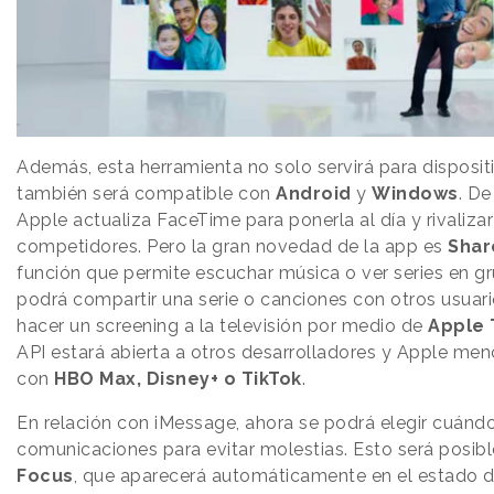
Además, esta herramienta no solo servirá para disposit
también será compatible con
Android
y
Windows
. D
Apple actualiza FaceTime para ponerla al día y rivaliza
competidores. Pero la gran novedad de la app es
Shar
función que permite escuchar música o ver series en gr
podrá compartir una serie o canciones con otros usuar
hacer un screening a la televisión por medio de
Apple 
API estará abierta a otros desarrolladores y Apple me
con
HBO Max, Disney+ o TikTok
.
En relación con iMessage, ahora se podrá elegir cuándo
comunicaciones para evitar molestias. Esto será posib
Focus
, que aparecerá automáticamente en el estado d