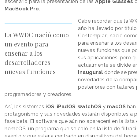
escenario para la presentación de las
Apple Glasses
o
MacBook Pro
.
Cabe recordar que la W
año ha llevado por título 
La WWDC nació como
Contemplar", nació com
un evento para
para enseñar a los desar
nuevas funciones que po
enseñar a los
sus aplicaciones, pero q
desarrolladores
actualmente se divide 
nuevas funciones
inaugural
donde se pres
novedades de la compañ
posteriores con talleres
programadores y creadores.
Así, los sistemas
iOS
,
iPadOS
,
watchOS
y
macOS
han 
protagonismo y sus novedades estarán disponibles a par
fase beta. El software que aún no aparecerá en la lista
homeOS, un programa que se coló en la lista de filtraci
evento y que estaría centrado en dispositivos del hog