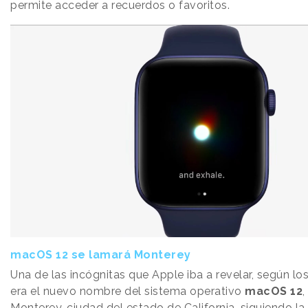
permite acceder a recuerdos o favoritos.
macOS 12 se lamará Monterey
Una de las incógnitas que Apple iba a revelar, según lo
era el nuevo nombre del sistema operativo
macOS 12
,
Monterey, ciudad del estado de California, siguiendo la