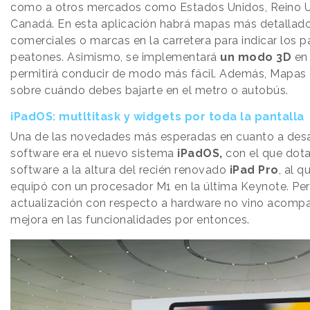
como a otros mercados como Estados Unidos, Reino Un
Canadá. En esta aplicación habrá mapas más detallad
comerciales o marcas en la carretera para indicar los 
peatones. Asimismo, se implementará
un modo 3D
en 
permitirá conducir de modo más fácil. Además, Mapas 
sobre cuándo debes bajarte en el metro o autobús.
iPadOS: mutltitask y widgets por toda la pantalla
Una de las novedades más esperadas en cuanto a desa
software era el nuevo sistema
iPadOS,
con el que dota
software a la altura del recién renovado
iPad Pro
, al 
equipó con un procesador M1 en la última Keynote. Per
actualización con respecto a hardware no vino acomp
mejora en las funcionalidades por entonces.