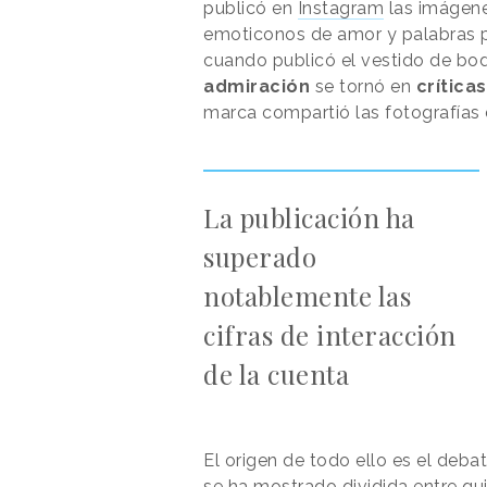
publicó en
Instagram
las imágene
emoticonos de amor y palabras p
cuando publicó el vestido de bo
admiración
se tornó en
crític
marca compartió las fotografías
La publicación ha
superado
notablemente las
cifras de interacción
de la cuenta
El origen de todo ello es el deba
se ha mostrado dividida entre qu