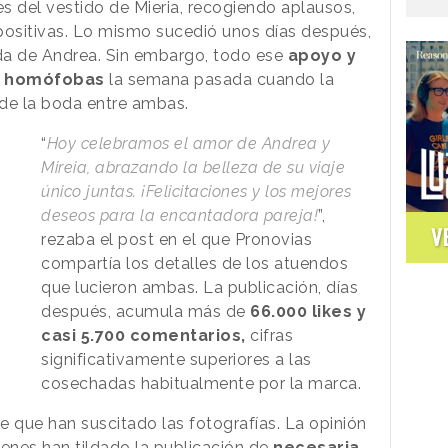
s del vestido de Mieria, recogiendo aplausos,
ositivas. Lo mismo sucedió unos días después,
da de Andrea. Sin embargo, todo ese
apoyo y
as homófobas
la semana pasada cuando la
 de la boda entre ambas.
“
Hoy celebramos el amor de Andrea y
Mireia, abrazando la belleza de su viaje
único juntas. ¡Felicitaciones y los mejores
deseos para la encantadora pareja!
”,
V
rezaba el post en el que Pronovias
compartía los detalles de los atuendos
que lucieron ambas. La publicación, días
después, acumula más de
66.000 likes y
casi 5.700 comentarios,
cifras
significativamente superiores a las
cosechadas habitualmente por la marca.
te que han suscitado las fotografías. La opinión
ienes han tildado la publicación de
necesaria,