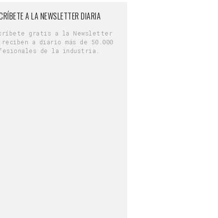
CRÍBETE A LA NEWSLETTER DIARIA
críbete gratis a la Newsletter
 reciben a diario más de 50.000
fesionales de la industria.