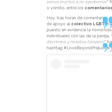
somos muchos q no aprobamos
” 
o vómito, entre los
comentario
Hoy, tras horas de comentarios, 
de apoyo al
colectivo LGBT+
co
puesto en evidencia la homofobi
individuales con las de la pareja. 
discrimina y nosotros tampoco
”, h
hashtag #LoveBeyondPrejudice (A