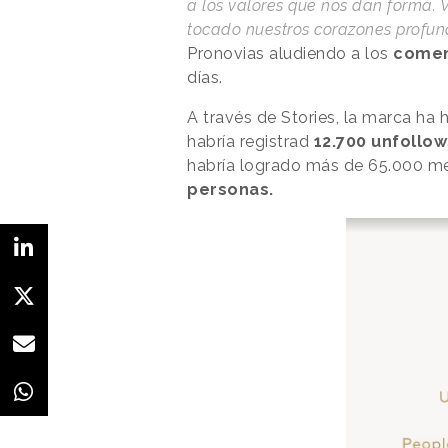
a los valores que nos dan forma.
tocado nuestros corazones profu
Pronovias aludiendo a los
comen
días.
A través de Stories, la marca ha
habría registrad
12.700 unfollow
habría logrado más de 65.000 m
personas.