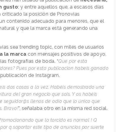
n gusto
; y entre aquellos que, a escasos días
n criticado la posición de Pronovias
 un contenido adecuado para menores, que el
natural y que la marca está generando una
ias sea trending topic, con miles de usuarios
a la marca
con mensajes positivos de apoyo,
ias fotografías de boda. “
Que por esta
idores? Pues por esta publicacion habeis ganado
 publicación de Instagram.
teis dos cosas a la vez. Habéis demostrado una
altura del gran negocio que sois. Y os habéis
 seguidor@s llenos de odio que lo único que
s. Bravo!
”, señalaba otro en la misma red social.
Promocionando que lo torcido es normal ! Q
por q soportar este tipo de anuncios por suerte