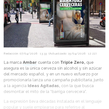
Redacción
07/04/2026 · 13:33
(Actualizado: 15/04/2026 · 12:22)
La marca
Ambar
cuenta con
Triple Zero,
que
asegura es la única cerveza sin alcohol y sin azúcar
del mercado español, y en un nuevo esfuerzo por
promocionarla lanza una campaña publicitaria, junto
a la agencia
Ideas Agitadas,
con la que busca
desmontar el mito de la “barriga cervecera”.
La expresión lleva décadas instalada en el lenguaje
popular y suele emplearse para referirse al