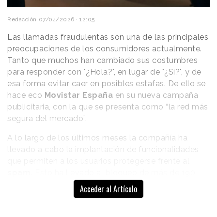
Redacción
07/04/2026 · 12:05
Las llamadas fraudulentas son una de las principales
preocupaciones de los consumidores actualmente.
Tanto que muchos han cambiado sus costumbres
para responder con "¿Hola?", en lugar de "¿Sí?", y de
esa forma evitar caer en posibles estafas. De ello se
hace eco
Movistar
España
en su nueva campaña
publicitaria, con la que se presenta como “la red más
segura del mercado”.
A lo largo de los últimos meses la compañía ha
llevado a cabo la implantación de funcionalidades
que permiten a los usuarios protegerse frente al
spam.
Esto ha llevado al bloqueo de más de 190
“
La campaña juega precisamente con esa expresión
millones de
llamadas fraudulentas
en nuestro país
Acceder al Artículo
tan presente. Queríamos ponerla sobre la mesa y
desde marzo del pasado año, lo que supone un 97%
cuestionarla desde la creatividad”
, comenta Carla
del total, según asegura en un comunicado.
Roses, Marketing Manager de la marca, en un