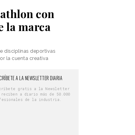
cathlon con
e la marca
 disciplinas deportivas
or la cuenta creativa
CRÍBETE A LA NEWSLETTER DIARIA
críbete gratis a la Newsletter
 reciben a diario más de 50.000
fesionales de la industria.