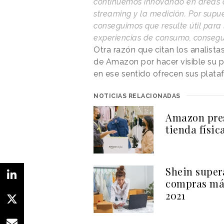
continuemos innovando en áreas c
streaming y la medición. Por supues
conseguimos que resulte útil par
experiencias de consumo, consegu
Otra razón que citan los analista
de Amazon por hacer visible su po
en ese sentido ofrecen sus plat
NOTICIAS RELACIONADAS
Amazon pres
tienda físi
Shein super
compras más
2021