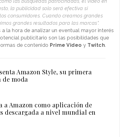
omo las búsquedas patrocinadas, el vídeo en
to, la publicidad solo será efectiva si
a los consumidores. Cuando creamos grandes
imos grandes resultados para las marcas”.
s a la hora de analizar un eventual mayor interés
tencial publicitario son las posibilidades que
aformas de contenido
Prime Video
y
Twitch
.
enta Amazon Style, su primera
ca de moda
a a Amazon como aplicación de
 descargada a nivel mundial en