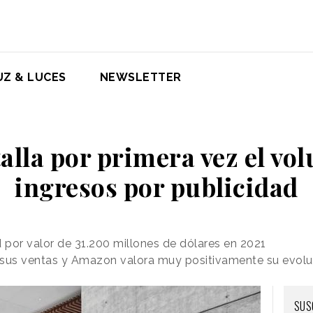
UZ & LUCES
NEWSLETTER
lla por primera vez el vo
ingresos por publicidad
por valor de 31.200 millones de dólares en 2021
 sus ventas y Amazon valora muy positivamente su evolu
SUS