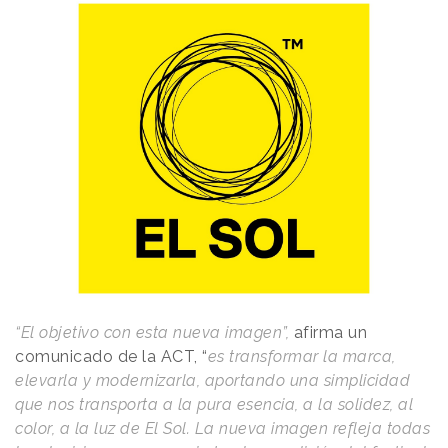
“El objetivo con esta nueva imagen”,
afirma un
comunicado de la ACT, “
es transformar la marca,
elevarla y modernizarla, aportando una simplicidad
que nos transporta a la pura esencia, a la solidez, al
color, a la luz de El Sol. La nueva imagen refleja todas