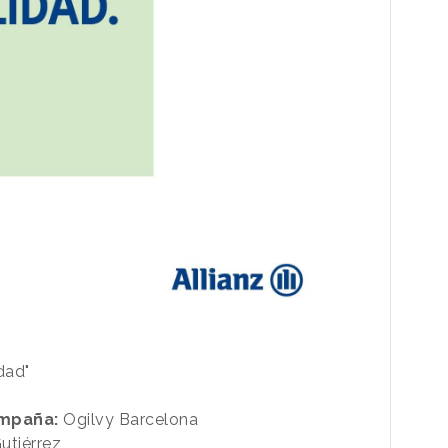
dad"
mpaña:
Ogilvy Barcelona
tiérrez