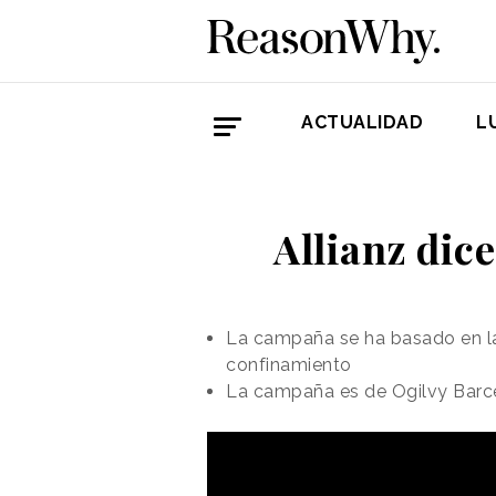
ACTUALIDAD
L
Allianz dic
La campaña se ha basado en la
confinamiento
La campaña es de Ogilvy Barcelo