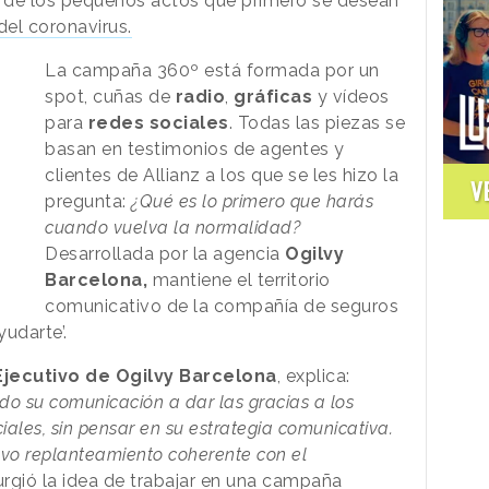
 de los pequeños actos que primero se desean
del coronavirus.
La campaña 360º está formada por un
spot, cuñas de
radio
,
gráficas
y vídeos
para
redes sociales
. Todas las piezas se
basan en testimonios de agentes y
clientes de Allianz a los que se les hizo la
V
pregunta:
¿Qué es lo primero que harás
cuando vuelva la normalidad?
Desarrollada por la agencia
Ogilvy
Barcelona,
mantiene el territorio
comunicativo de la compañía de seguros
udarte’.
Ejecutivo de Ogilvy Barcelona
, explica:
 su comunicación a dar las gracias a los
ciales, sin pensar en su estrategia comunicativa.
vo replanteamiento coherente con el
 surgió la idea de trabajar en una campaña