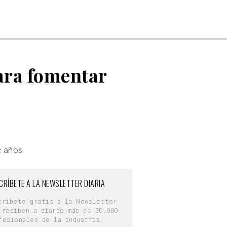
ara fomentar
2 años
CRÍBETE A LA NEWSLETTER DIARIA
críbete gratis a la Newsletter
 reciben a diario más de 50.000
fesionales de la industria.