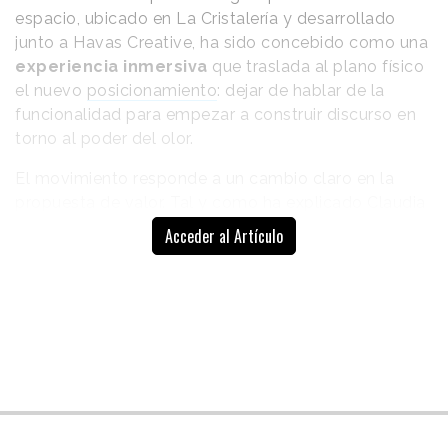
espacio, ubicado en La Cristalería y desarrollado
junto a Havas Creative, ha sido concebido como una
experiencia inmersiva
que traslada al plano físico
el nuevo
posicionamiento
: dejar de hablar de la
funcionalidad para empezar a construir discurso en
torno al poder del olor.
El movimiento responde a un cambio claro en la
propuesta de valor. Tal y como ha explicado Claudia
Aldabó Hernández, Senior Brand & Trade Marketing
Acceder al Artículo
Manager en declaraciones a
Reason
.
Why
:
“Ya no es
solo combatir malos olores, sino crear espacios a
través de la fragancia”.
La marca desplaza así el foco
desde el dispositivo hacia el resultado sensorial,
alineándose con una propuesta más emocional y
experiencial.
La pop-up se articula como un recorrido por los
cinco sentidos, con distintas estaciones diseñadas