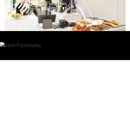
Redacción
26/03/2026 · 08:46
El equipo de
fútbol
Paris Saint-Germain
ya ha
hecho incursiones en terrenos como el arte, la moda
y la música, y ahora continúa su ambición de
convertirse en una marca global, cultural y del
lifestyle adentrándose en la gastronomía. El club
francés ha puesto en marcha
una cafetería
en el
centro de París con la intención de ampliar la
experiencia que brinda a los aficionados en el día a
día.
El espacio se inauguró el pasado 24 de marzo, bajo
el nombre
PSG Café.
Está situado en los Campos