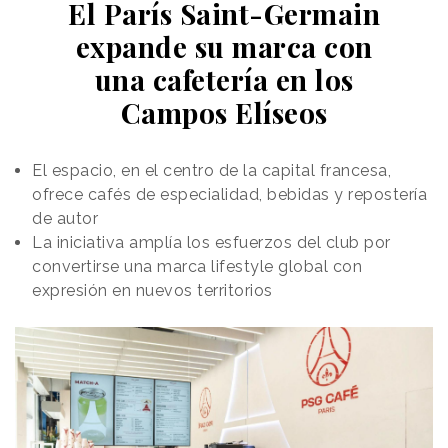
El París Saint-Germain
para explorar las fragancias de Air Wick desde una
perspectiva inmersiva. Cada espacio recrea un
expande su marca con
universo sensorial asociado a aromas como Flor de
una cafetería en los
Cerezo, Campos de Lavanda o Nenuco, integrando
Campos Elíseos
elementos visuales, táctiles y sonoros para
amplificar la
percepción olfativa
.
El espacio, en el centro de la capital francesa,
ofrece cafés de especialidad, bebidas y repostería
de autor
La iniciativa amplía los esfuerzos del club por
convertirse una marca lifestyle global con
expresión en nuevos territorios