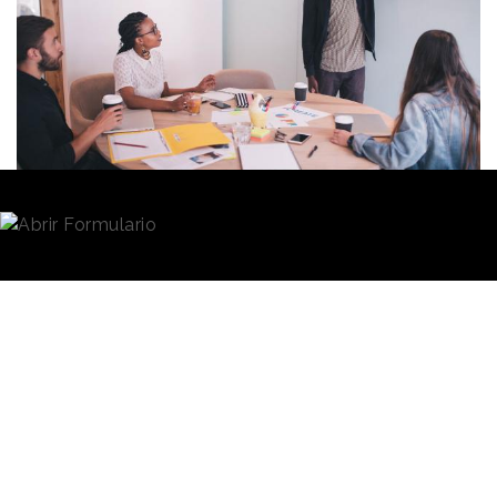
Redacción
07/09/2020 · 09:30
El panorama de la industria del marketing y la
publicidad
se ha transformado notablemente en los
últimos años. Y parece que el coronavirus será un
acelerador para algunas de las tendencias que se
venían observando hasta el momento.
Las grandes empresas globales están expandiendo
rápidamente la escala de sus
agencias creativas
in-house
, especialmente en lo que respecta al
contenido digital, según apunta una investigación