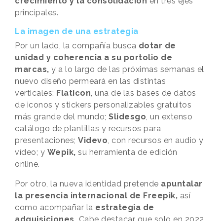
crecimiento y la consolidación
en tres ejes
principales.
La imagen de una estrategia
Por un lado, la compañía busca
dotar de
unidad y coherencia a su portolio de
marcas,
y a lo largo de las próximas semanas el
nuevo diseño permeará en las distintas
verticales:
Flaticon
, una de las bases de datos
de iconos y stickers personalizables gratuitos
más grande del mundo;
Slidesgo
, un extenso
catálogo de plantillas y recursos para
presentaciones;
Videvo
, con recursos en audio y
vídeo; y
Wepik,
su herramienta de edición
online.
Por otro, la nueva identidad pretende
apuntalar
la presencia internacional de Freepik,
así
como acompañar la
estrategia de
adquisiciones.
Cabe destacar que solo en 2022,