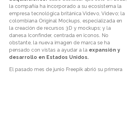
la compañía ha incorporado a su ecosistema la
empresa tecnológica británica Videvo, Videvo; la
colombiana Original Mockups, especializada en
la creación de recursos 3D y mockups; y la
danesa Iconfinder, centrada en iconos. No
obstante, la nueva imagen de marca se ha
pensado con vistas a ayudar a la
expansión y
desarrollo en Estados Unidos.
El pasado mes de junio Freepik abrió su primera
oficina en el país, en San Francisco
concretamente, bajo la dirección de José Florido,
Chief Market Development Officer. Allí es donde,
precisamente, ha realizado una interesante
acción de
street marketing
para presentar la
nueva identidad y dar a conocer el nuevo
eslogan: “Great desig, faster”.