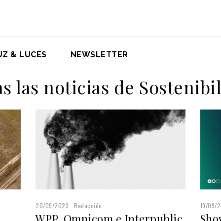
UZ & LUCES
NEWSLETTER
s las noticias de Sostenibi
20/09/2023
Redacción
19/09/
WPP, Omnicom e Interpublic
n
Sho