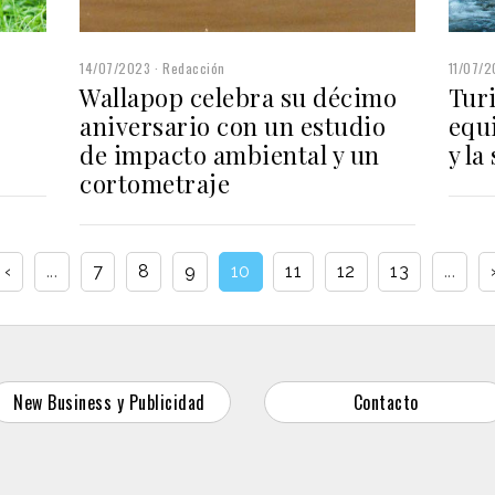
11/07/
14/07/2023
Redacción
Turi
Wallapop celebra su décimo
equi
aniversario con un estudio
y la
de impacto ambiental y un
cortometraje
‹
...
7
8
9
10
11
12
13
...
New Business y Publicidad
Contacto