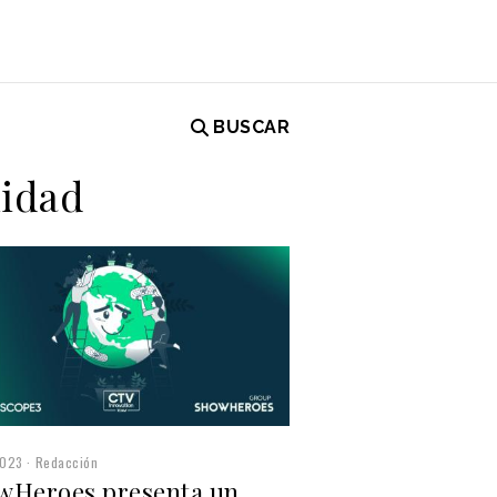
BUSCAR
lidad
2023
Redacción
wHeroes presenta un