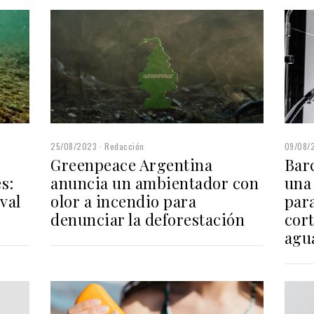
09/08/
25/08/2023
Redacción
Bar
Greenpeace Argentina
una 
s:
anuncia un ambientador con
par
val
olor a incendio para
cort
denunciar la deforestación
agu