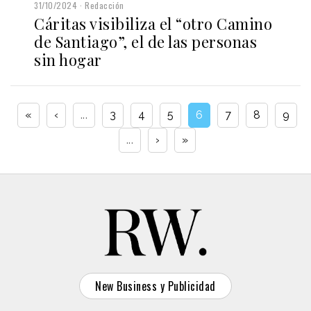
31/10/2024
Redacción
Cáritas visibiliza el “otro Camino
de Santiago”, el de las personas
sin hogar
«
‹
...
3
4
5
6
7
8
9
...
›
»
New Business y Publicidad