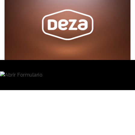
Redacción
04/11/2024 · 12:01
(Actualizado: 04/11/2024 · 12:23)
La cadena cordobesa de
supermercados
Deza
Calidad
se ha sumado a la ayuda a los
damnificados por la dana en la Comunidad
Valenciana. Tal y como ha dado a conocer a través
de sus redes sociales, ha realizado una donación de
60.000 euros a través de
Cruz Roja.
“
En Deza creemos que, en estos momentos de caos y