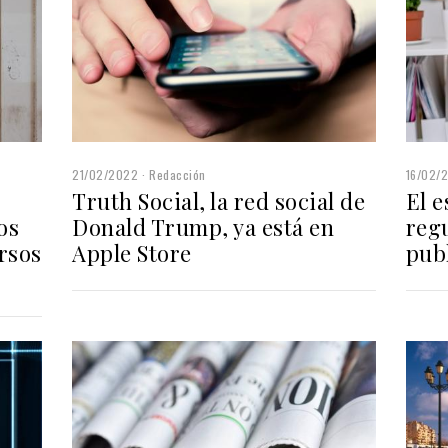
21/02/2022
Redacción
16/02/
Truth Social, la red social de
El e
os
Donald Trump, ya está en
regu
rsos
Apple Store
pub