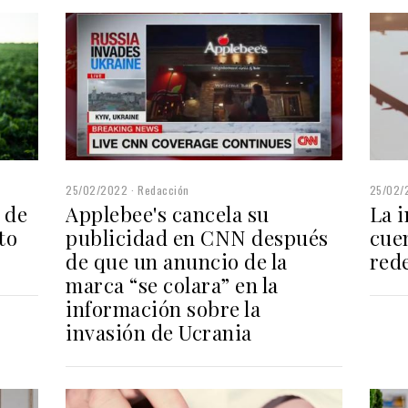
25/02/2022
Redacción
25/02/
 de
Applebee's cancela su
La i
to
publicidad en CNN después
cuen
de que un anuncio de la
rede
marca “se colara” en la
información sobre la
invasión de Ucrania