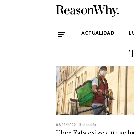
ACTUALIDAD
L
T
08/03/2022
Redacción
Uber Eats exige que se h