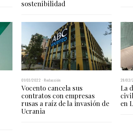
sostenibilidad
01/03/2022
Redacción
28/02/
Vocento cancela sus
La 
contratos con empresas
civi
rusas a raíz de la invasión de
en 
Ucrania