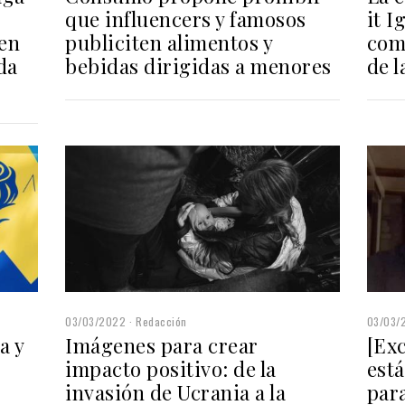
que influencers y famosos
it I
 en
publiciten alimentos y
com
da
bebidas dirigidas a menores
de l
03/03/2022
Redacción
03/03/
a y
Imágenes para crear
[Exc
impacto positivo: de la
est
invasión de Ucrania a la
par