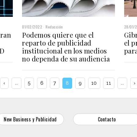
01/02/2022
Redacción
28/01/
eran
Podemos quiere que el
Gibr
reparto de publicidad
el 
PD
institucional en los medios
par
no dependa de su audiencia
‹
...
5
6
7
8
9
10
11
...
›
New Business y Publicidad
Contacto