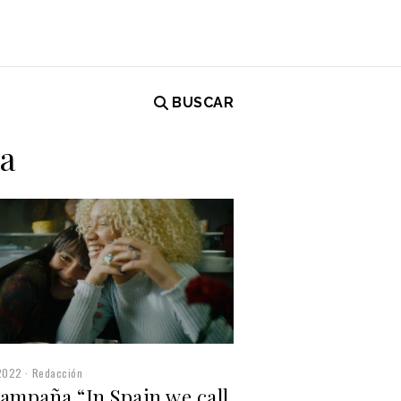
BUSCAR
ca
2022
Redacción
campaña “In Spain we call