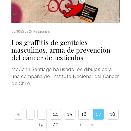
07/03/2022
Redacción
Los graffitis de genitales
masculinos, arma de prevención
del cáncer de testículos
McCann Santiago ha usado los dibujos para
una campaña del Instituto Nacional del Cáncer
de Chile.
«
‹
...
14
15
16
17
18
19
20
...
›
»