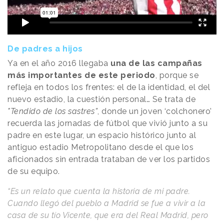
De padres a hijos
Ya en el año 2016 llegaba
una de las campañas
más importantes de este periodo
, porque se
refleja en todos los frentes: el de la identidad, el del
nuevo estadio, la cuestión personal… Se trata de
"Tendido de los sastres”
, donde un joven ‘colchonero’
recuerda las jornadas de fútbol que vivió junto a su
padre en este lugar, un espacio histórico junto al
antiguo estadio Metropolitano desde el que los
aficionados sin entrada trataban de ver los partidos
de su equipo.
“Es un relato que cuenta la historia de mi padre.
Cuando llegó del pueblo a Madrid se fue a vivir a la
casa de su tío Vicente, que era del Real Madrid, pero