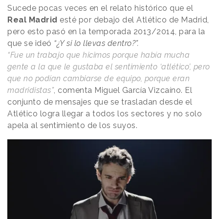
Sucede pocas veces en el relato histórico que el
Real Madrid
esté por debajo del Atlético de Madrid,
pero esto pasó en la temporada 2013/2014, para la
que se ideó
“¿Y si lo llevas dentro?”.
“Fue un trabajo que hicimos porque había mucha
gente a la que le gustaba el sentimiento ‘atlético’, pero
que no podían cambiarse de equipo, porque eran
madridistas”
, comenta Miguel García Vizcaíno. El
conjunto de mensajes que se trasladan desde el
Atlético logra llegar a todos los sectores y no solo
apela al sentimiento de los suyos.