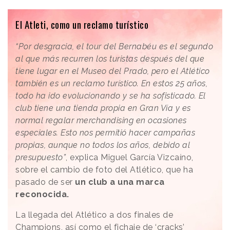
.
El Atleti, como un reclamo turístico
“Por desgracia, el tour del Bernabéu es el segundo
al que más recurren los turistas después del que
tiene lugar en el Museo del Prado, pero el Atlético
también es un reclamo turístico. En estos 25 años,
todo ha ido evolucionando y se ha sofisticado. El
club tiene una tienda propia en Gran Vía y es
normal regalar merchandising en ocasiones
especiales. Esto nos permitió hacer campañas
propias, aunque no todos los años, debido al
presupuesto”
, explica Miguel García Vizcaíno,
sobre el cambio de foto del Atlético, que ha
pasado de ser
un club a una marca
reconocida.
La llegada del Atlético a dos finales de
Champions, así como el fichaje de ‘cracks’