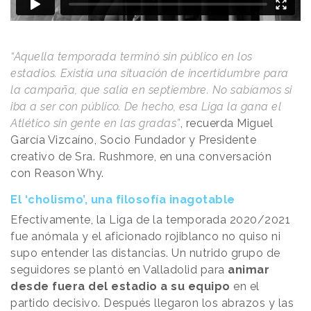
“Aquella temporada terminó sin público en los
estadios. Existía una situación de incertidumbre para
la campaña, que salía en septiembre. No sabíamos si
iba a ser con público. De hecho, esa Liga la gana el
Atlético sin gente en las gradas”
, recuerda Miguel
García Vizcaíno, Socio Fundador y Presidente
creativo de Sra. Rushmore, en una conversación
con
Reason
.
Why
.
El ‘cholismo’, una filosofía inagotable
Efectivamente, la Liga de la temporada 2020/2021
fue anómala y el aficionado rojiblanco no quiso ni
supo entender las distancias. Un nutrido grupo de
seguidores se plantó en Valladolid para
animar
desde fuera del estadio a su equipo
en el
partido decisivo. Después llegaron los abrazos y las