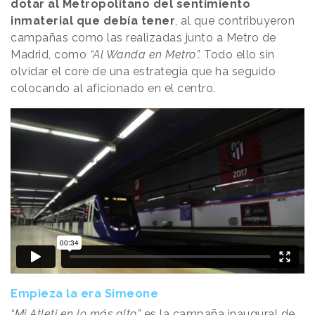
dotar al Metropolitano del sentimiento
inmaterial que debía tener
, al que contribuyeron
campañas como las realizadas junto a Metro de
Madrid, como
“Al Wanda en Metro”.
Todo ello sin
olvidar el core de una estrategia que ha seguido
colocando al aficionado en el centro.
Empieza la era Simeone
“Mi Atleti en lo más alto”
es la campaña inaugural de