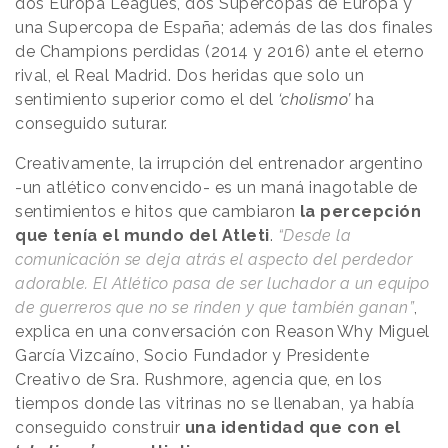
dos Europa Leagues, dos Supercopas de Europa y
una Supercopa de España; además de las dos finales
de Champions perdidas (2014 y 2016) ante el eterno
rival, el Real Madrid. Dos heridas que solo un
sentimiento superior como el del
‘cholismo’
ha
conseguido suturar.
Creativamente, la irrupción del entrenador argentino
-un atlético convencido- es un maná inagotable de
sentimientos e hitos que cambiaron
la percepción
que tenía el mundo del Atleti
.
“Desde la
comunicación se deja atrás el aspecto del perdedor
adorable. El Atlético pasa de ser luchador a un equipo
de guerreros que no se rinden y que también ganan”
,
explica en una conversación con
Reason
.
Why
Miguel
García Vizcaíno, Socio Fundador y Presidente
Creativo de Sra. Rushmore, agencia que, en los
tiempos donde las vitrinas no se llenaban, ya había
conseguido construir
una identidad que con el