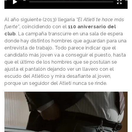
Al año siguiente (2013) llegaría
“El Atleti te hace más
fuerte”
, coincidiendo con el
110 aniversario del
club
. La campaña transcurre en una sala de espera
donde hay distintos hombres que aguardan para una
entrevista de trabajo. Todo parece indicar que el
candidato más joven va a conseguir el puesto, hasta
que el último de los hombres que se postulan se
ajusta el pantalón dejando ver un llavero con el
escudo del Atlético y mira desafiante al joven,
porque un seguidor del Atleti nunca se rinde.