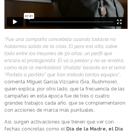
“Fue una campaña concebida cuando todavía no
habíamos salido de la crisis. El paro era alto, sobre
todo entre los mayores de 50 años, un perfil que
encara el protagonista. Él va a pelear y no se rendirá,
como reza la mentalidad ‘cholista’ basada en el lema
“Partido a partido” que han imitado tantos equipos”
,
comenta Miguel García Vizcaíno (Sra. Rushmore),
quien explica, por otro lado, que la frecuencia de las
campañas en esta época fue de tres o cuatro
grandes trabajos cada año, que se complementaron
con acciones de marca más puntuales.
Así, surgen activaciones que tienen que ver con
fechas concretas como el
Día de la Madre, el Día