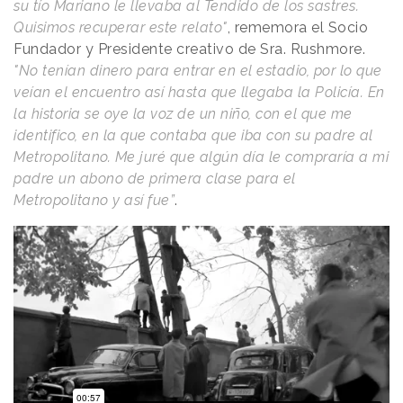
su tío Mariano le llevaba al Tendido de los sastres.
Quisimos recuperar este relato"
, rememora el Socio
Fundador y Presidente creativo de Sra. Rushmore.
"No tenían dinero para entrar en el estadio, por lo que
veían el encuentro así hasta que llegaba la Policía. En
la historia se oye la voz de un niño, con el que me
identifico, en la que contaba que iba con su padre al
Metropolitano. Me juré que algún día le compraría a mi
padre un abono de primera clase para el
Metropolitano y así fue”
.