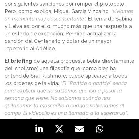
consiguientes sanciones por romper el protocolo.
Pero, como explica, Miguel García Vizcaíno,
“vivíamos
un momento muy desconcertante”.
El tema de Sabina
y Leiva es, por ello, mucho más que una respuesta a
un estado de excepción. Permitió actualizar la
canción del Centenario y dotar de un mayor
repertorio al Atlético.
El
briefing
de aquella propuesta bebía directamente
del ‘cholismo’, una filosofía que, como bien ha
entendido Sra. Rushmore, puede aplicarse a todos
los órdenes de la vida.
“El "Partido a partido" servía
para explicar que no sabíamos qué iba a pasar la
semana que viene. No sabíamos cuándo nos
quitaríamos la mascarilla o cuándo volveríamos al
campo. El videoclip es una llamada a la esperanza”
,
explica el Presidente Creativo de Sra. Rushmore, para
quien
la influencia de la filosofía del entrenador
ha
sido
“brutal”
desde que el argentino llegó al club.