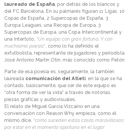
laureado de España
, por detrás de los blancos y
del FC Barcelona. En su palmarés figuran 11 Ligas, 10
Copas de España, 2 Supercopas de España, 3
Europa Leagues, una Recopa de Europa, 3
Supercopas de Europa, una Copa Intercontinental y
una Intertoto,
“Un equipo con gran fortuna. Y con
muchísima poesía”
, como lo ha definido el
exfutbolista, representante de jugadores y periodista
José Antonio Martín Otín, más conocido como Petón
Parte de esa poesía es, seguramente, la también
laureada
comunicación del Atleti
, en la que se ha
contado, básicamente, que ser de este equipo es
“otra forma de ver la vida” a través de notorias
piezas gráficas y audiovisuales.
El relato de Miguel García Vizcaíno en una
conversación con
Reason
.
Why
empieza, como él
mismo dice,
“como suceden estas cosas maravillosas:
por estar en el momento oportuno en el lugar