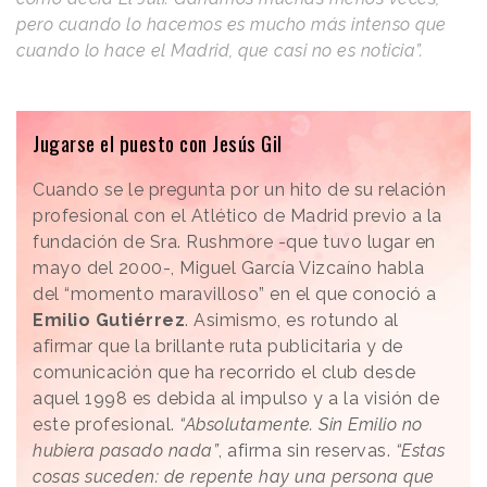
pero cuando lo hacemos es mucho más intenso que
cuando lo hace el Madrid, que casi no es noticia”.
.
Jugarse el puesto con Jesús Gil
Cuando se le pregunta por un hito de su relación
profesional con el Atlético de Madrid previo a la
fundación de Sra. Rushmore -que tuvo lugar en
mayo del 2000-, Miguel García Vizcaíno habla
del “momento maravilloso” en el que conoció a
Emilio Gutiérrez
. Asimismo, es rotundo al
afirmar que la brillante ruta publicitaria y de
comunicación que ha recorrido el club desde
aquel 1998 es debida al impulso y a la visión de
este profesional.
“Absolutamente. Sin Emilio no
hubiera pasado nada”
, afirma sin reservas.
“Estas
cosas suceden: de repente hay una persona que