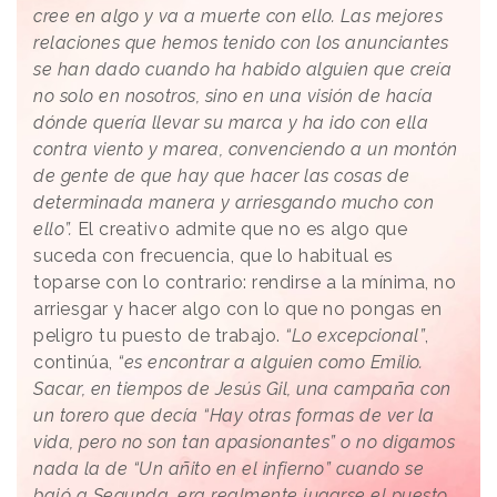
cree en algo y va a muerte con ello. Las mejores
relaciones que hemos tenido con los anunciantes
se han dado cuando ha habido alguien que creía
no solo en nosotros, sino en una visión de hacía
dónde quería llevar su marca y ha ido con ella
contra viento y marea, convenciendo a un montón
de gente de que hay que hacer las cosas de
determinada manera y arriesgando mucho con
ello”.
El creativo admite que no es algo que
suceda con frecuencia, que lo habitual es
toparse con lo contrario: rendirse a la mínima, no
arriesgar y hacer algo con lo que no pongas en
peligro tu puesto de trabajo.
“Lo excepcional”
,
continúa,
“es encontrar a alguien como Emilio.
Sacar, en tiempos de Jesús Gil, una campaña con
un torero que decía “Hay otras formas de ver la
vida, pero no son tan apasionantes” o no digamos
nada la de “Un añito en el infierno” cuando se
bajó a Segunda, era realmente jugarse el puesto.