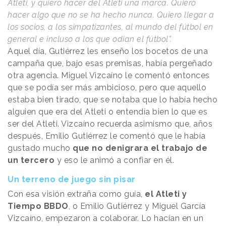
Atleti, y quiero hacer del Atleti una marca. Quiero
hacer algo que no se ha hecho nunca. Quiero llegar a
los socios, a los simpatizantes, al mundo del fútbol en
general e incluso a los que odian el fútbol”.
Aquel día, Gutiérrez les enseño los bocetos de una
campaña que, bajo esas premisas, había pergeñado
otra agencia. Miguel Vizcaíno le comentó entonces
que se podía ser más ambicioso, pero que aquello
estaba bien tirado, que se notaba que lo había hecho
alguien que era del Atleti o entendía bien lo que es
ser del Atleti. Vizcaíno recuerda asimismo que, años
después, Emilio Gutiérrez le comentó que le había
gustado mucho
que no denigrara el trabajo de
un tercero
y eso le animó a confiar en él.
Un terreno de juego sin pisar
Con esa visión extraña como guía,
el Atleti y
Tiempo BBDO
, o Emilio Gutiérrez y Miguel García
Vizcaíno, empezaron a colaborar. Lo hacían en un