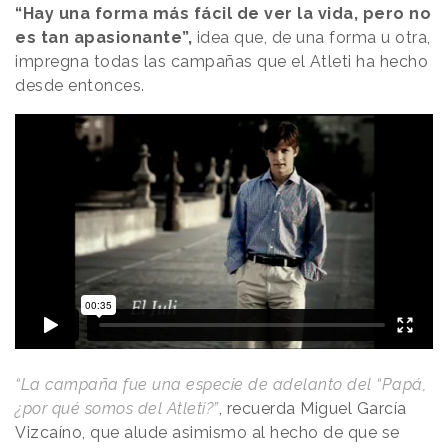
“Hay una forma más fácil de ver la vida, pero no
es tan apasionante”,
idea que, de una forma u otra,
impregna todas las campañas que el Atleti ha hecho
desde entonces.
“La campaña fue una especie de adelanto del “Papá,
¿por qué somos del Atleti?”
, recuerda Miguel García
Vizcaíno, que alude asimismo al hecho de que se