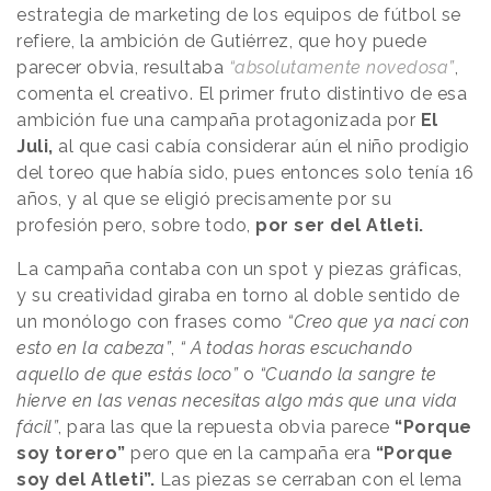
estrategia de marketing de los equipos de fútbol se
refiere, la ambición de Gutiérrez, que hoy puede
parecer obvia, resultaba
“absolutamente novedosa”
,
comenta el creativo. El primer fruto distintivo de esa
ambición fue una campaña protagonizada por
El
Juli,
al que casi cabía considerar aún el niño prodigio
del toreo que había sido, pues entonces solo tenía 16
años, y al que se eligió precisamente por su
profesión pero, sobre todo,
por ser del Atleti.
La campaña contaba con un spot y piezas gráficas,
y su creatividad giraba en torno al doble sentido de
un monólogo con frases como
“Creo que ya nací con
esto en la cabeza”
,
“ A todas horas escuchando
aquello de que estás loco”
o
“Cuando la sangre te
hierve en las venas necesitas algo más que una vida
fácil”
, para las que la repuesta obvia parece
“Porque
soy torero”
pero que en la campaña era
“Porque
soy del Atleti”.
Las piezas se cerraban con el lema