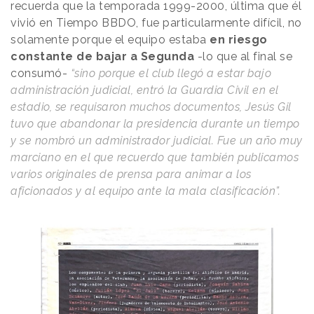
recuerda que la temporada 1999-2000, última que él
vivió en Tiempo BBDO, fue particularmente difícil, no
solamente porque el equipo estaba
en riesgo
constante de bajar a Segunda
-lo que al final se
consumó-
“sino porque el club llegó a estar bajo
administración judicial, entró la Guardia Civil en el
estadio, se requisaron muchos documentos, Jesús Gil
tuvo que abandonar la presidencia durante un tiempo
y se nombró un administrador judicial. Fue un año muy
marciano en el que recuerdo que también publicamos
varios originales de prensa para animar a los
aficionados y al equipo ante la mala clasificación”.