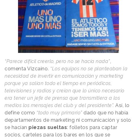
“Parece difícil creerlo, pero no se hacía nada”
,
comenta Vizcaíno.
“Los equipos no se planteaban la
necesidad de invertir en comunicación y marketing
porque ya salían todo el tiempo en periódicos,
televisiones y radios y creían que lo único necesario
era tener un jefe de prensa que transmitiera a los
medios los mensajes del club y del presidente".
Así, lo
define como
“todo muy primario”
dado que no había
departamentos de marketing ni comunicación y solo
se hacían
piezas sueltas
: folletos para captar
socios, carteles para los bares en los que se