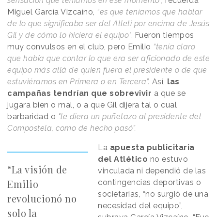
sensación que teníamos en ese momento”,
recuerda
Miguel García Vizcaíno,
“es que teníamos que hablar
de lo que significaba ser del Atleti por encima de Jesús
Gil y de cómo lo hiciera el equipo".
Fueron tiempos
muy convulsos en el club, pero Emilio
“tenía claro
que había que contar lo que era ser aficionado de este
equipo más allá de quien fuera el presidente o de que
estuviéramos en Primera o en Tercera”.
Así,
las
campañas tendrían que sobrevivir
a que se
jugara bien o mal, o a que Gil dijera tal o cual
barbaridad o
"le diera un puñetazo al presidente del
Compostela, como de hecho pasó”.
La
apuesta publicitaria
del Atlético
no estuvo
“La visión de
vinculada ni dependió de las
Emilio
contingencias deportivas o
societarias, “no surgió de una
revolucionó no
necesidad del equipo”,
solo la