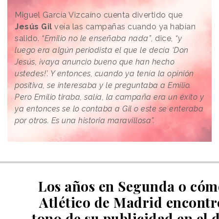
Miguel García Vizcaíno cuenta divertido que
Jesús Gil
veía las campañas cuando ya habían
salido.
“Emilio no le enseñaba nada”
, dice,
“y
luego era algún periodista el que le decía ‘Don
Jesús, ¡vaya anuncio bueno que han hecho
ustedes!’. Y entonces, cuando ya tenía la opinión
positiva, se interesaba y le preguntaba a Emilio.
Pero Emilio tiraba, salía, la campaña era un éxito y
ya entonces se lo contaba a Gil o este se enteraba
por otros. Es una historia maravillosa”.
Los años en Segunda o cóm
Atlético de Madrid encontr
tono de su publicidad en el 