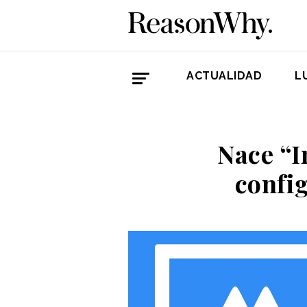
ACTUALIDAD
L
Nace “I
config