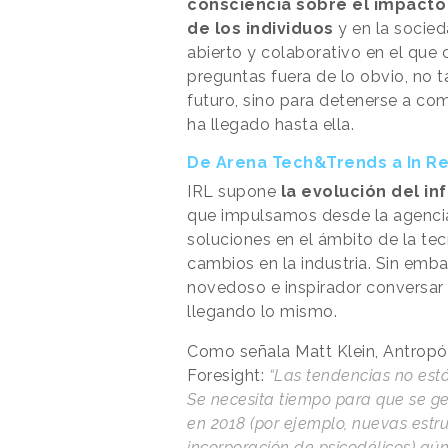
consciencia sobre el impacto
de los individuos
y en la socied
abierto y colaborativo en el que
preguntas fuera de lo obvio, no t
futuro, sino para detenerse a co
ha llegado hasta ella.
De Arena Tech&Trends a In Re
IRL supone
la evolución del i
que impulsamos desde la agencia 
soluciones en el ámbito de la tec
cambios en la industria. Sin em
novedoso e inspirador conversar
llegando lo mismo.
Como señala Matt Klein, Antropólo
Foresight:
“Las tendencias no está
Se necesita tiempo para que se g
en 2018 (por ejemplo, nuevas estruct
incorporación de psicodélicos) aún 