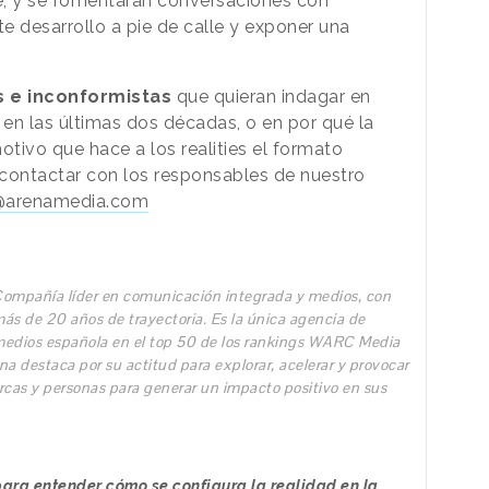
e; y se fomentarán conversaciones con
e desarrollo a pie de calle y exponer una
s e inconformistas
que quieran indagar en
en las últimas dos décadas, o en por qué la
otivo que hace a los realities el formato
n contactar con los responsables de nuestro
fe@arenamedia.com
ompañía líder en comunicación integrada y medios, con
ás de 20 años de trayectoria. Es la única agencia de
edios española en el top 50 de los rankings WARC Media
 destaca por su actitud para explorar, acelerar y provocar
rcas y personas para generar un impacto positivo en sus
para entender cómo se configura la realidad en la