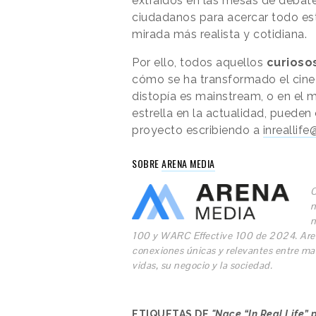
extraídos en las mesas de debat
ciudadanos para acercar todo est
mirada más realista y cotidiana.
Por ello, todos aquellos
curioso
cómo se ha transformado el cine 
distopía es mainstream, o en el m
estrella en la actualidad, puede
proyecto escribiendo a
inrealli
SOBRE
ARENA MEDIA
C
m
m
100 y WARC Effective 100 de 2024. Arena
conexiones únicas y relevantes entre ma
vidas, su negocio y la sociedad.
ETIQUETAS DE
"Nace “In Real Life” 