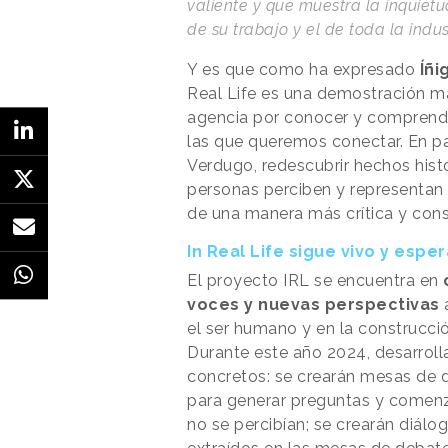
valiente y que muestra la inquietu
de su trabajo y el de toda la indus
Y es que como ha expresado
Íñi
Real Life es una demostración má
agencia por conocer y comprende
las que queremos conectar. En pa
Verdugo, redescubrir hechos hist
personas perciben y representan l
de una manera más crítica y cons
In Real Life sigue vivo y esp
El proyecto IRL se encuentra en
voces y nuevas perspectivas
a
el ser humano y en la construcción
Durante este año 2024, desarroll
concretos: se crearán mesas de de
para generar preguntas y comenz
no se percibían; se crearán diál