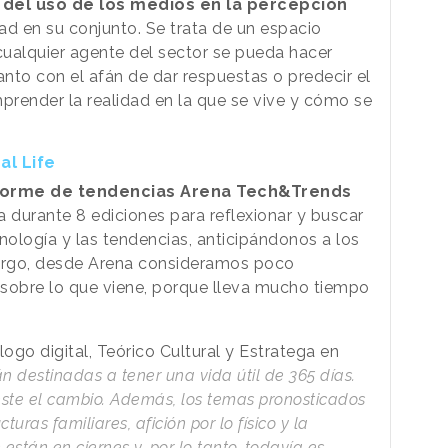
 del uso de los medios en la percepción
ad en su conjunto. Se trata de un espacio
 cualquier agente del sector se pueda hacer
anto con el afán de dar respuestas o predecir el
mprender la realidad en la que se vive y cómo se
al Life
nforme de tendencias Arena Tech&Trends
durante 8 ediciones para reflexionar y buscar
nología y las tendencias, anticipándonos a los
bargo, desde Arena consideramos poco
 sobre lo que viene, porque lleva mucho tiempo
go digital, Teórico Cultural y Estratega en
n destinadas a tener una vida útil de 365 días.
este el cambio. Además, los temas pronosticados
uras familiares, afición por lo físico y la
están en ciernes y, por lo tanto, todavía es