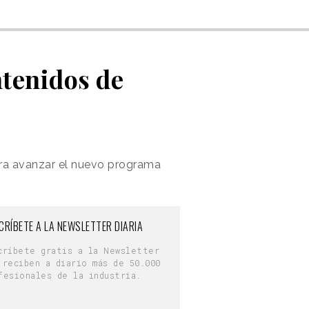
tenidos de
ra avanzar el nuevo programa
CRÍBETE A LA NEWSLETTER DIARIA
críbete gratis a la Newsletter
 reciben a diario más de 50.000
fesionales de la industria.