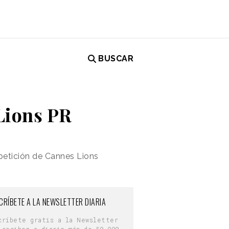
BUSCAR
Lions PR
mpetición de Cannes Lions
CRÍBETE A LA NEWSLETTER DIARIA
críbete gratis a la Newsletter
 reciben a diario más de 50.000