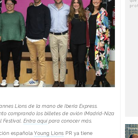
pro
annes Lions de la mano de Iberia Express.
to comprando los billetes de avión (Madrid-Niza
 Festival.
Entra aquí
para conocer más.
ición española
Young Lions
PR ya tiene