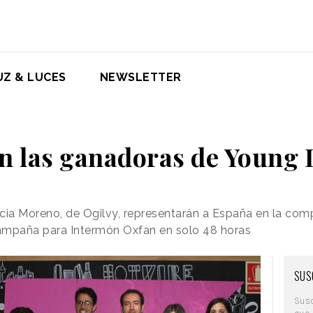
UZ & LUCES
NEWSLETTER
on las ganadoras de Young 
ricia Moreno, de Ogilvy, representarán a España en la co
ampaña para Intermón Oxfan en solo 48 horas
SUS
Sus
que