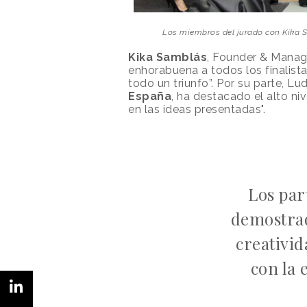
Los miembros del jurado con Kika S
Kika Samblás
, Founder & Managi
enhorabuena a todos los finalista
todo un triunfo”. Por su parte, L
España
, ha destacado el alto ni
en las ideas presentadas".
Los par
demostrad
creativid
con la 