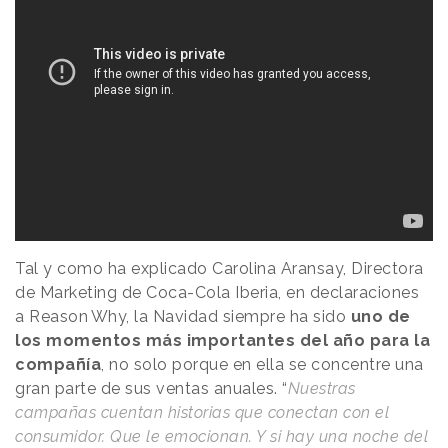
Tal y como ha explicado Carolina Aransay, Directora
de Marketing de Coca-Cola Iberia, en declaraciones
a
Reason
.
Why
, la Navidad siempre ha sido
uno de
los momentos más importantes del año para la
compañía
, no solo porque en ella se concentre una
gran parte de sus ventas anuales. “
Nuestras
campañas cuentan historias que conectan con el
consumidor. Que le emocionan. Y si hay una noche del