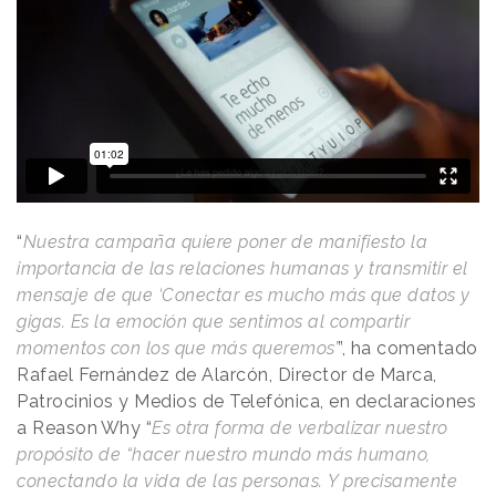
“
Nuestra campaña quiere poner de manifiesto la
importancia de las relaciones humanas y transmitir el
mensaje de que ‘Conectar es mucho más que datos y
gigas. Es la emoción que sentimos al compartir
momentos con los que más queremos’
”, ha comentado
Rafael Fernández de Alarcón, Director de Marca,
Patrocinios y Medios de Telefónica, en declaraciones
a
Reason
.
Why
“
Es otra forma de verbalizar nuestro
propósito de “hacer nuestro mundo más humano,
conectando la vida de las personas.
Y precisamente