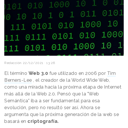
Redacción
22/12/2021 · 13:26
El término
Web 3.0
fue utilizado en 2006 por
Tim
Berners-Lee
, el creador de la World Wide Web,
como una mirada hacia la próxima etapa de Internet
más allá de la Web 2.0. Pensó que la "Web
Semántica" iba a ser fundamental para esa
evolución, pero no resultó ser así. Ahora se
argumenta que la próxima generación de la web se
basará en
criptografía.