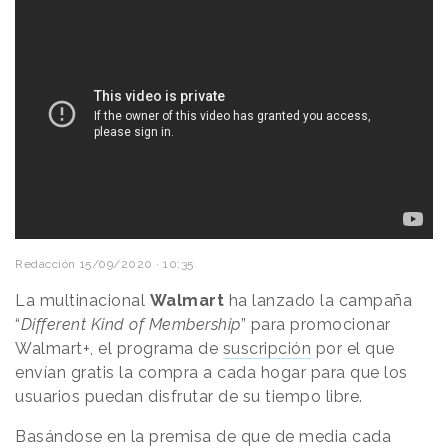
Redacción
15/09/2020 · 10:35
La multinacional
Walmart
ha lanzado la campaña
“
Different Kind of Membership
” para promocionar
Walmart+, el programa de
suscripción
por el que
envían gratis la compra a cada hogar para que los
usuarios puedan disfrutar de su tiempo libre.
Basándose en la premisa de que de media cada