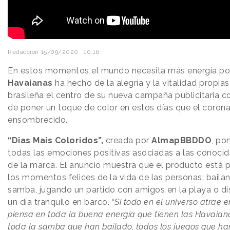
Redacción
15/09/2020 · 10:16
En estos momentos el mundo necesita más energía pos
Havaianas
ha hecho de la alegría y la vitalidad propias
brasileña el centro de su nueva campaña publicitaria co
de poner un toque de color en estos días que el corona
ensombrecido.
“Dias Mais Coloridos”,
creada por
AlmapBBDDO
, po
todas las emociones positivas asociadas a las conocid
de la marca. El anuncio muestra que el producto está 
los momentos felices de la vida de las personas: baila
samba, jugando un partido con amigos en la playa o di
un día tranquilo en barco. “
Si todo en el universo atrae e
piensa en toda la buena energía que tienen las Havaian
toda la samba que han bailado, todos los juegos que ha