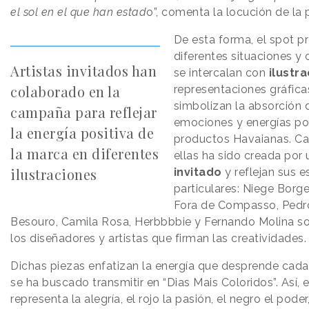
el sol en el que han estad
o”, comenta la locución de la 
De esta forma, el spot p
diferentes situaciones y
Artistas invitados han
se intercalan con
ilustr
colaborado en la
representaciones gráfica
simbolizan la absorción 
campaña para reflejar
emociones y energías pos
la energía positiva de
productos Havaianas. C
la marca en diferentes
ellas ha sido creada por
ilustraciones
invitado
y reflejan sus e
particulares: Niege Borges
Fora de Compasso, Pedro
Besouro, Camila Rosa, Herbbbbie y Fernando Molina s
los diseñadores y artistas que firman las creatividades.
Dichas piezas enfatizan la energía que desprende cad
se ha buscado transmitir en “Dias Mais Coloridos”. Así, e
representa la alegría, el rojo la pasión, el negro el poder,