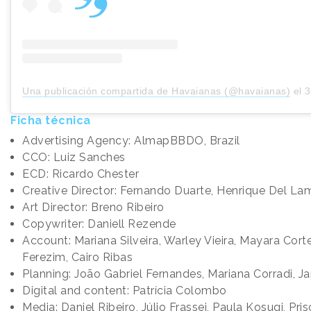
Una publicación compartida de Havaianas (@havaianas)
el
31
Ficha técnica
Advertising Agency: AlmapBBDO, Brazil
CCO: Luiz Sanches
ECD: Ricardo Chester
Creative Director: Fernando Duarte, Henrique Del La
Art Director: Breno Ribeiro
Copywriter: Daniell Rezende
Account: Mariana Silveira, Warley Vieira, Mayara Cort
Ferezim, Cairo Ribas
Planning: João Gabriel Fernandes, Mariana Corradi, Ja
Digital and content: Patrícia Colombo
Media: Daniel Ribeiro, Júlio Frassei, Paula Kosugi, Pris