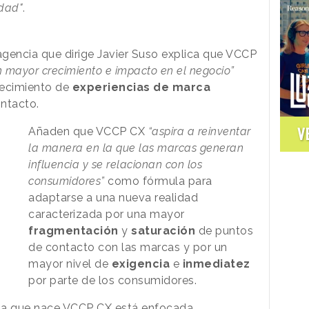
idad"
.
gencia que dirige Javier Suso explica que VCCP
n mayor crecimiento e impacto en el negocio”
blecimiento de
experiencias de marca
ntacto.
V
Añaden que VCCP CX
“aspira a reinventar
la manera en la que las marcas generan
influencia y se relacionan con los
consumidores”
como fórmula para
adaptarse a una nueva realidad
caracterizada por una mayor
fragmentación
y
saturación
de puntos
de contacto con las marcas y por un
mayor nivel de
exigencia
e
inmediatez
por parte de los consumidores.
 la que nace VCCP CX está enfocada