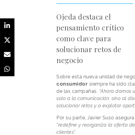
Ojeda destaca el
pensamiento crítico
como clave para
solucionar retos de
negocio
Sobre esta nueva unidad de neg
consumidor
siempre ha sido cla
de las campañas.
"
Ahora damos un
solo a la comunicación, sino al d
solucionar retos y a explotar opo
Por su parte, Javier Suso asegur
"redefine y reorganiza la oferta d
clientes".