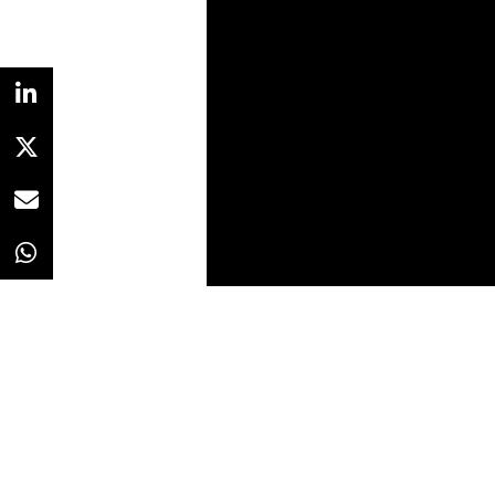
Redacción
17/09/2019 · 10:10
Pablo Escobar soltando exabrupt
como esperaba en
“Narcos”
. Joy