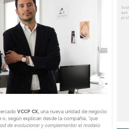
Sus
que
pro
mercado
VCCP CX,
una nueva unidad de negocio
 o, según explican desde la compañía,
"que
dad de evolucionar y complementar el modelo