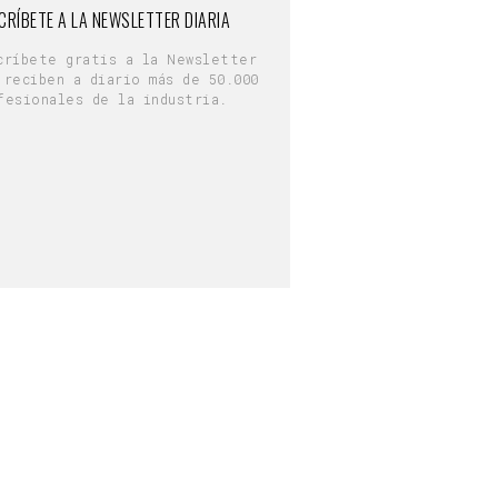
CRÍBETE A LA NEWSLETTER DIARIA
críbete gratis a la Newsletter
 reciben a diario más de 50.000
fesionales de la industria.