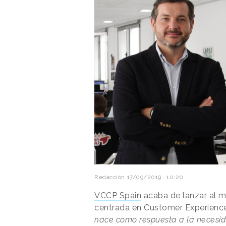
Redacción
17/09/2019 · 10:20
VCCP Spain
acaba de lanzar al 
centrada en Customer Experience
nace como respuesta a la necesi