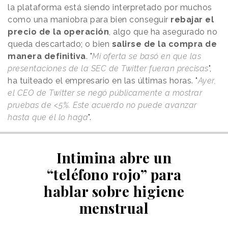
la plataforma está siendo interpretado por muchos
como una maniobra para bien conseguir
rebajar el
precio de la operación
, algo que ha asegurado no
queda descartado; o bien
salirse de la compra de
manera definitiva
. "
Mi oferta se basó en que las
presentaciones de la SEC de Twitter fueran precisas
",
ha tuiteado el empresario en las últimas horas. "
Ayer,
el CEO de Twitter se negó públicamente a mostrar
pruebas de <5%. Este acuerdo no puede avanzar
hasta que él lo haga
".
Intimina abre un
“teléfono rojo” para
hablar sobre higiene
menstrual