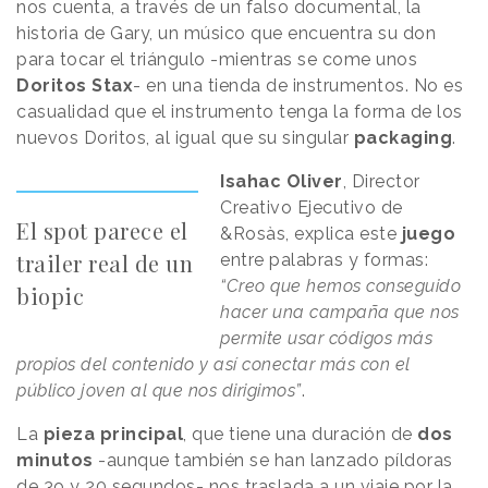
nos cuenta, a través de un falso documental, la
historia de Gary, un músico que encuentra su don
para tocar el triángulo -mientras se come unos
Doritos Stax
- en una tienda de instrumentos. No es
casualidad que el instrumento tenga la forma de los
nuevos Doritos, al igual que su singular
packaging
.
Isahac Oliver
, Director
Creativo Ejecutivo de
El spot parece el
&Rosàs, explica este
juego
trailer real de un
entre palabras y formas:
“Creo que hemos conseguido
biopic
hacer una campaña que nos
permite usar códigos más
propios del contenido y así conectar más con el
público joven al que nos dirigimos”
.
La
pieza principal
, que tiene una duración de
dos
minutos
-aunque también se han lanzado píldoras
de 3o y 20 segundos- nos traslada a un viaje por la