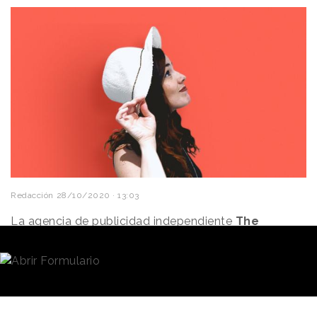
Redacción
28/10/2020 · 13:03
La agencia de publicidad independiente
The
Summer Agency
incorpora a Mamen Tato como
nueva
Head of Art
del departamento creativo. Tato
guiará al equipo de arte bajo la
dirección creativa de
Nacho Herranz
.