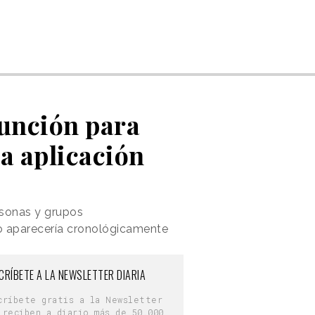
función para
ia aplicación
ersonas y grupos
o aparecería cronológicamente
CRÍBETE A LA NEWSLETTER DIARIA
críbete gratis a la Newsletter
 reciben a diario más de 50.000