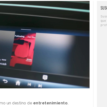
SUS
Sus
que
pro
omo un destino de
entretenimiento
,