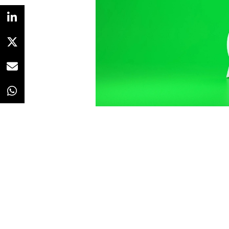
Redacción
23/02/2023 · 09:00
Leer
boletines informativos
di
ser la próxima funcionalidad que 
instantánea propiedad de Meta, 
de referencias encontradas en el
Messenger para Android que se e