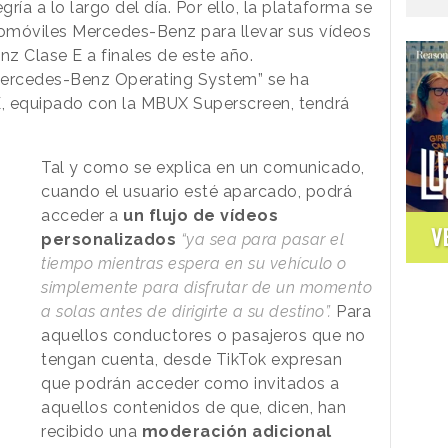
ría a lo largo del día. Por ello, la plataforma se
omóviles Mercedes-Benz para llevar sus vídeos
z Clase E a finales de este año.
Mercedes-Benz Operating System” se ha
, equipado con la MBUX Superscreen, tendrá
Tal y como se explica en un comunicado,
cuando el usuario esté aparcado, podrá
acceder a
un flujo de vídeos
V
personalizados
“ya sea para pasar el
tiempo mientras espera en su vehículo o
simplemente para disfrutar de un momento
a solas antes de dirigirte a su destino”.
Para
aquellos conductores o pasajeros que no
tengan cuenta, desde TikTok expresan
que podrán acceder como invitados a
aquellos contenidos de que, dicen, han
recibido una
moderación adicional