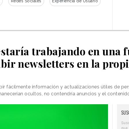
Redes Sociales
Experiencia de Usuario
taría trabajando en una 
ibir newsletters en la prop
ibir fácilmente información y actualizaciones útiles de p
necerían ocultos, no contendría anuncios y el contenid
SUS
Sus
que