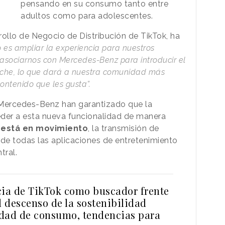
pensando en su consumo tanto entre
adultos como para adolescentes.
rollo de Negocio de Distribución de TikTok, ha
o es ampliar la experiencia para nuestros
asociarnos con Mercedes-Benz para introducir el
coche, lo que dará a nuestra comunidad más
ontenido que les gusta”.
 Mercedes-Benz han garantizado que la
der a esta nueva funcionalidad de manera
 está en movimiento
, la transmisión de
 de todas las aplicaciones de entretenimiento
ntral.
cia de TikTok como buscador frente
l descenso de la sostenibilidad
dad de consumo, tendencias para