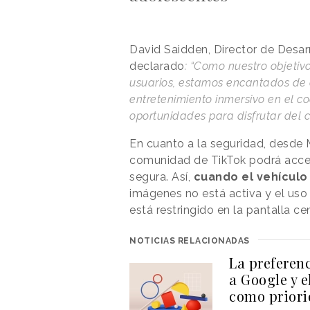
David Saidden, Director de Desar
declarado
: “Como nuestro objetiv
usuarios, estamos encantados de 
entretenimiento inmersivo en el 
oportunidades para disfrutar del c
En cuanto a la seguridad, desde
comunidad de TikTok podrá acce
segura. Así,
cuando el vehículo
imágenes no está activa y el uso
está restringido en la pantalla ce
NOTICIAS RELACIONADAS
La preferen
a Google y e
como priori