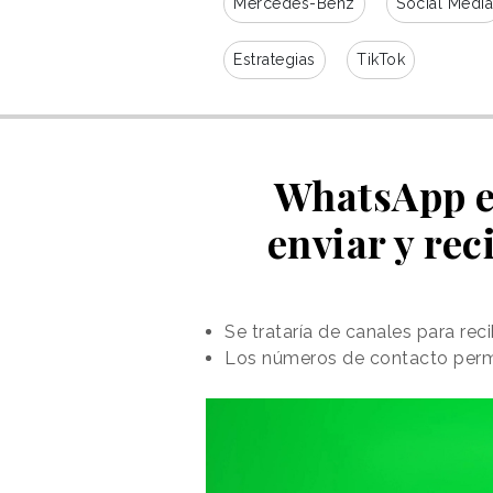
Mercedes-Benz
Social Media
Estrategias
TikTok
WhatsApp es
enviar y rec
Se trataría de canales para rec
Los números de contacto perma