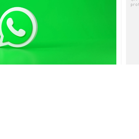
pro
rectamente a través de
WhatsApp.
Esa podría
incorpore la aplicación de mensajería
según ha informado el portal
Wabetainfo
a partir
 código de la versión beta 2.23.5.3 de WhatsApp
ncuentra actualmente en desarrollo.