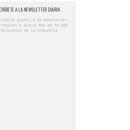
CRÍBETE A LA NEWSLETTER DIARIA
críbete gratis a la Newsletter
 reciben a diario más de 50.000
fesionales de la industria.