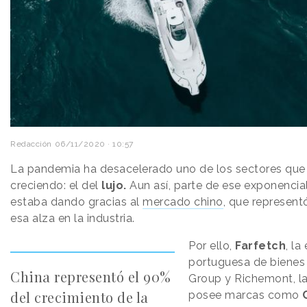
Redacción
06/11/2020 · 10:57
La pandemia ha desacelerado uno de los sectores que
creciendo: el del
lujo.
Aun así, parte de ese exponencia
estaba dando gracias al
mercado chino
, que represen
esa alza en la industria.
Por ello,
Farfetch
, l
portuguesa de bienes 
China representó el 90%
Group y Richemont, l
del crecimiento de la
posee marcas como