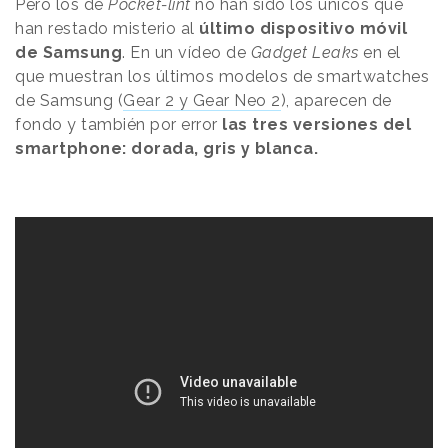
Pero los de
Pocket-lint
no han sido los únicos que
han restado misterio al
último dispositivo móvil
de Samsung
. En un vídeo de
Gadget Leaks
en el
que muestran los últimos modelos de smartwatches
de Samsung (
Gear 2 y Gear Neo 2
), aparecen de
fondo y también por error
las tres versiones del
smartphone: dorada, gris y blanca.