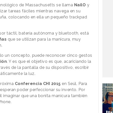
ecnológico de Massachusetts se llama
NailO
y
izar tareas fáciles mientras navega en su
a uña, colocando en ella un pequeño trackpad
r táctil, batería autónoma y bluetooth, está
ñas
que se utilizan para la manicura, muy
n.
o un concepto, puede reconocer cinco gestos
ión
. Y es que el objetivo es que, acariciando la
avés de la pantalla de su dispositivo, escribir
áticamente la luz.
 próxima
Conferencia CHI 2015
en Seúl. Para
esperan poder perfeccionar su invento. Por
ícil imaginar que una bonita manicura también
Phone.