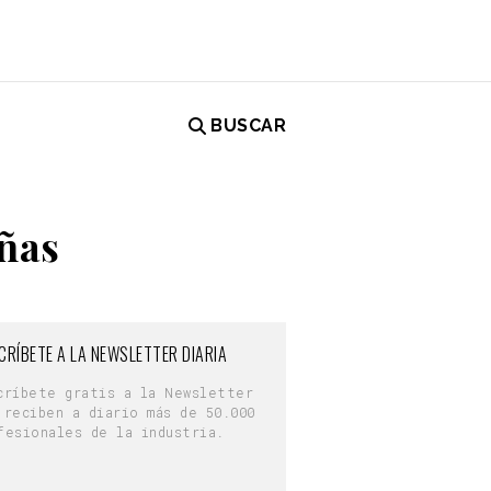
BUSCAR
uñas
CRÍBETE A LA NEWSLETTER DIARIA
críbete gratis a la Newsletter
 reciben a diario más de 50.000
fesionales de la industria.