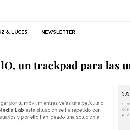
UZ & LUCES
NEWSLETTER
lO, un trackpad para las 
SUS
ar por tu móvil mientras veías una película o
Sus
que
Media Lab
esta situación se ha repetido con
pro
suarios y por ello han ideado una solución a