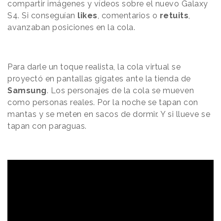
compartir imágenes y vídeos sobre el nuevo Galaxy
S4. Si conseguían
likes
, comentarios o
retuits
,
avanzaban posiciones en la cola.
Para darle un toque realista, la cola virtual se
proyectó en pantallas gigates ante la tienda de
Samsung
. Los personajes de la cola se mueven
como personas reales. Por la noche se tapan con
mantas y se meten en sacos de dormir. Y si llueve se
tapan con paraguas.