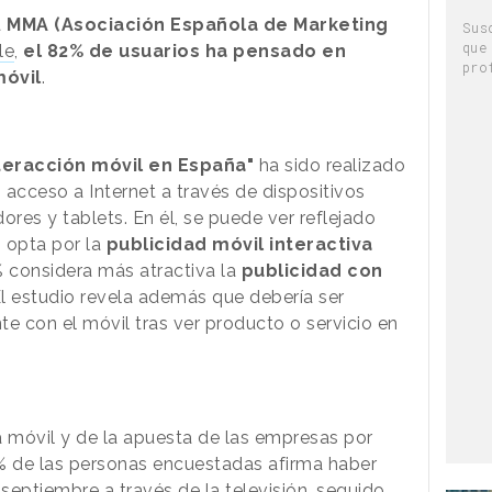
a
MMA (Asociación Española de Marketing
Sus
que
le
,
el 82% de usuarios ha pensado en
pro
móvil
.
eracción móvil en España"
ha sido realizado
 acceso a Internet a través de dispositivos
res y tablets. En él, se puede ver reflejado
 opta por la
publicidad móvil interactiva
% considera más atractiva la
publicidad con
El estudio revela además que debería ser
e con el móvil tras ver producto o servicio en
a móvil y de la apuesta de las empresas por
82% de las personas encuestadas afirma haber
septiembre a través de la televisión, seguido