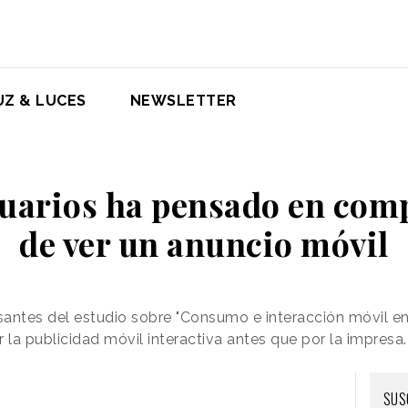
UZ & LUCES
NEWSLETTER
suarios ha pensado en com
de ver un anuncio móvil
santes del estudio sobre "Consumo e interacción móvil e
 la
publicidad móvil interactiva antes que por la impresa.
SUS