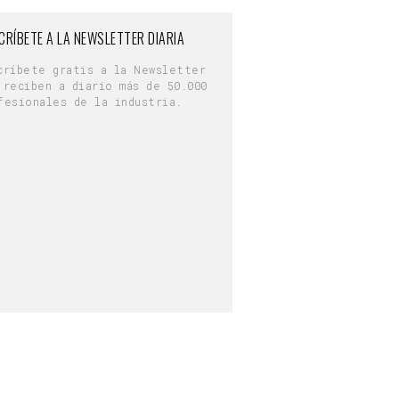
CRÍBETE A LA NEWSLETTER DIARIA
críbete gratis a la Newsletter
 reciben a diario más de 50.000
fesionales de la industria.