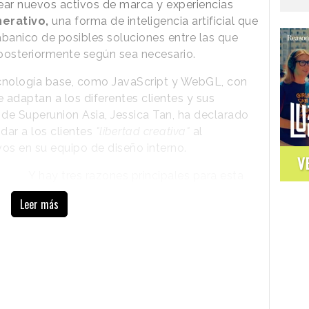
ear nuevos activos de marca y experiencias
nerativo,
una forma de inteligencia artificial que
banico de posibles soluciones entre las que
posteriormente según sea necesario.
nología base, como JavaScript y WebGL, con
 adaptan a los diferentes clientes y sus
 de Superunion Asia, Jessica Tan, ha declarado
ar a los clientes
"libertad creativa"
al
ivos en su equipo de diseño interno.
V
Y hay tres razones principales para esta
"oferta de tecnología creativa":
Leer más
La primera son las marcas que quieren ser
disruptivas en lo digital, lo que significa
que deben
"cobrar vida en la pantalla, por
lo que el movimiento, la codificación y los
algoritmos son muy importantes"
, dice Tan.
La segunda es que nos encontramos en
una transición hacia la Web 3.0, y la