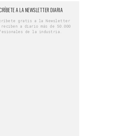
CRÍBETE A LA NEWSLETTER DIARIA
críbete gratis a la Newsletter
 reciben a diario más de 50.000
fesionales de la industria.