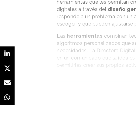
herramientas que les permitan cr
digitales a través del
diseño ge
responde a un problema con un a
escoger, y que pueden ajustarse 
Las
herramientas
combinan tec
algoritmos personalizados que se
necesidades. La Directora Digital
en un comunicado que la idea es d
permitirles crear sus propios act
Se trata de un
movimiento acorde a
la transición de las
marcas hacia la Web