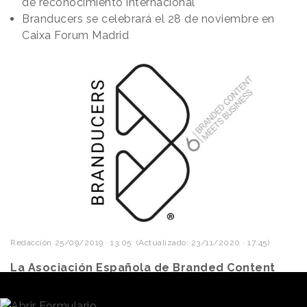
de reconocimiento internacional
Branducers se celebrará el 28 de noviembre en
Caixa Forum Madrid
Redacción
25/09/2019 · 13:05
(Actualizado: 23/11/2020 · 17:45)
La Asociación Española de Branded Content
(BCMA Spain)
anuncia la llegada de una nueva
edición de
Branducers
. Bajo el título “Branded