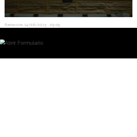
Redacción
14/06/2023 · 09:09
La
Asociación de Directivos de Comunicación,
Dircom
,
ha dado a conocer los ganadores de los
Premios Dircom Ramón del Corral 2023.
Lo ha
hecho en una gala celebrada en el Auditorio Pablo VI,
en Madrid, y conducida por la actriz Lena Bayón. Los
galardones han reconocido los mejores casos de
Comunicación difundidos en España en 2022.
Como cada año, los Premios Dircom Ramón del
Corral han puesto en valor las
mejores prácticas
en comunicación
interna, comunicación de crisis o
comunicación de marca y propósito, entre otras
cuestiones y categorías. También se han
reconocidos estrategias de comunicación
corporativa, organización de eventos y