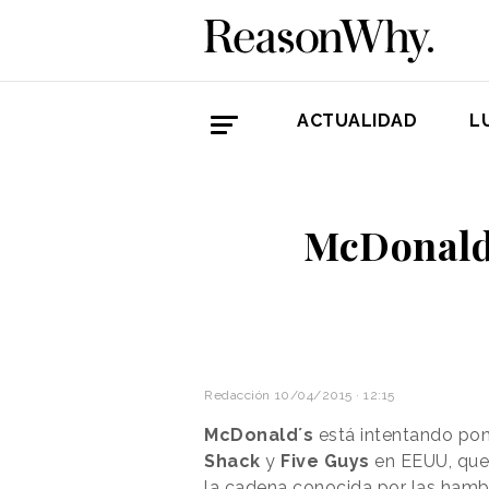
ACTUALIDAD
L
McDonald
Redacción
10/04/2015 · 12:15
McDonald´s
está intentando pon
Shack
y
Five Guys
en EEUU, que 
la cadena conocida por las hamb