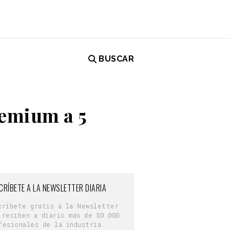
BUSCAR
emium a 5
CRÍBETE A LA NEWSLETTER DIARIA
críbete gratis a la Newsletter
 reciben a diario más de 50.000
fesionales de la industria.