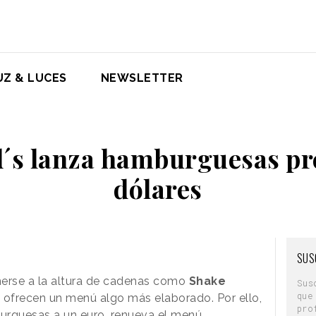
UZ & LUCES
NEWSLETTER
´s lanza hamburguesas pr
dólares
SUS
erse a la altura de cadenas como
Shake
Sus
que
ofrecen un menú algo más elaborado. Por ello,
pro
urguesas a un euro, renueva el menú