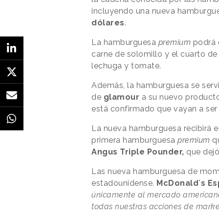
incluyendo una nueva hamburgues
dólares
.
La hamburguesa
premium
podrá d
carne de solomillo y el cuarto d
lechuga y tomate.
Además, la hamburguesa se servi
de
glamour
a su nuevo producto
está confirmado que vayan a ser 
La nueva hamburguesa recibirá 
primera hamburguesa
premium
qu
Angus Triple Pounder,
que dejó
Las nueva hamburguesa de momen
estadounidense.
McDonald´s E
únicamente al mercado americano.
todas nuestras acciones de marketi