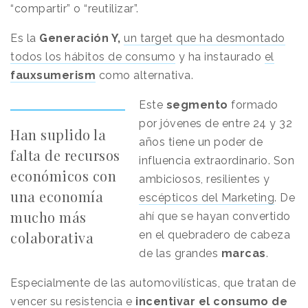
“compartir” o “reutilizar”.
Es la
G
eneración Y,
un target que ha desmontado
todos los hábitos de consumo
y ha instaurado
el
f
auxsumerism
como alternativa.
Este
segmento
formado
por jóvenes de entre 24 y 32
Han suplido la
años tiene un poder de
falta de recursos
influencia extraordinario. Son
económicos con
ambiciosos, resilientes y
una economía
escépticos del Marketing
.
De
mucho más
ahí que se hayan convertido
colaborativa
en el quebradero de cabeza
de las grandes
marcas
.
Especialmente de las automovilísticas, que tratan de
vencer su resistencia e
incentivar el consumo de