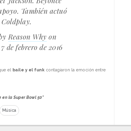
el Jackson. Beyoncé
apoyo. También actuó
Coldplay.
 by
Reason Why
on
7 de febrero de 2016
 que el
baile y el funk
contagiaron la emoción entre
 en la Super Bowl 50"
Música