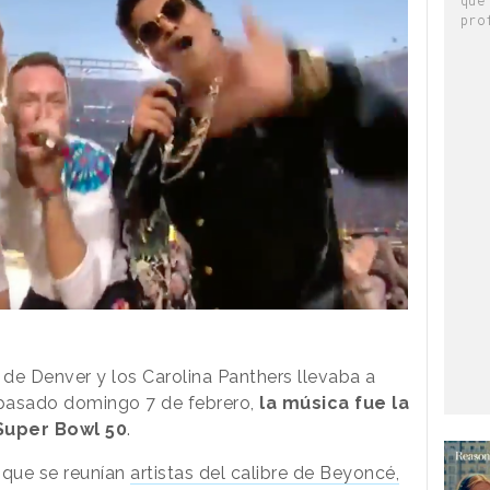
pro
 de Denver y los Carolina Panthers llevaba a
l pasado domingo 7 de febrero,
la música fue la
Super Bowl 50
.
 que se reunían
artistas del calibre de Beyoncé,