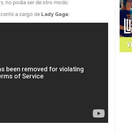
rs
, no podía ser de otro modo.
 corrió a cargo de
Lady Gaga
:
V