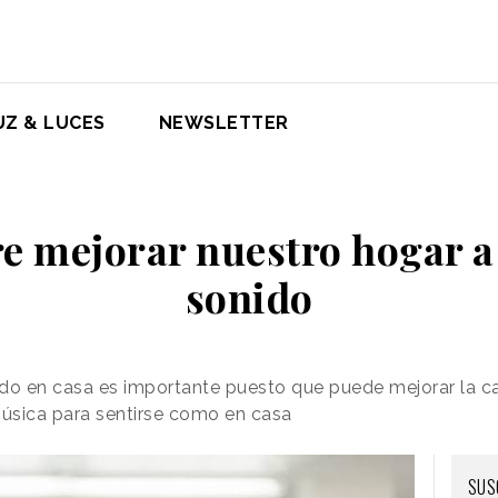
UZ & LUCES
NEWSLETTER
re mejorar nuestro hogar a 
sonido
do en casa es importante puesto que puede mejorar la ca
música para sentirse como en casa
SUS