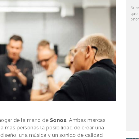
Sus
que
pro
hogar de la mano de
Sonos
. Ambas marcas
a más personas la posibilidad de crear una
diseño, una música y un sonido de calidad.