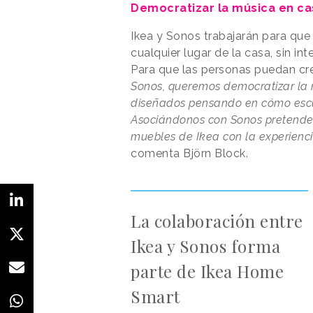
Democratizar la música en ca
Ikea y Sonos trabajarán para que
cualquier lugar de la casa, sin int
Para que las personas puedan cr
Sonos, queremos democratizar la m
diseñados pensando en cómo escu
Asociándonos con Sonos pretende
muebles de Ikea con la experienc
comenta Björn Block.
La colaboración entre
Ikea y Sonos forma
parte de Ikea Home
Smart