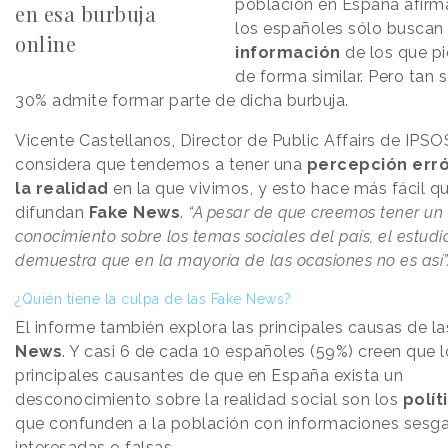
población en España afirm
en esa burbuja
los españoles sólo buscan
online
información
de los que p
de forma similar. Pero tan s
30% admite formar parte de dicha burbuja.
Vicente Castellanos, Director de Public Affairs de IPSO
considera que tendemos a tener una
percepción err
la realidad
en la que vivimos, y esto hace más fácil q
difundan
Fake News
.
“A pesar de que creemos tener un 
conocimiento sobre los temas sociales del país, el estudi
demuestra que en la mayoría de las ocasiones no es así”
¿Quién tiene la culpa de las Fake News?
El informe también explora las principales causas de l
News
. Y casi 6 de cada 10 españoles (59%) creen que l
principales causantes de que en España exista un
desconocimiento sobre la realidad social son los
polít
que confunden a la población con informaciones sesg
interesadas o falsas.