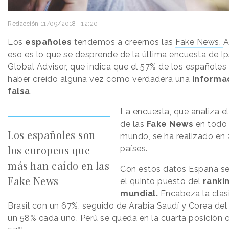
Redacción
11/09/2018 · 12:20
Los
españoles
tendemos a creernos las
Fake News.
A
eso es lo que se desprende de la última encuesta de I
Global Advisor, que indica que el 57% de los españoles
haber creído alguna vez como verdadera una
informa
falsa
.
La encuesta, que analiza e
de las
Fake News
en todo 
Los españoles son
mundo, se ha realizado en 
los europeos que
países.
más han caído en las
Con estos datos España se
Fake News
el quinto puesto del
ranki
mundial.
Encabeza la clasi
Brasil con un 67%, seguido de Arabia Saudí y Corea del
un 58% cada uno. Perú se queda en la cuarta posición 