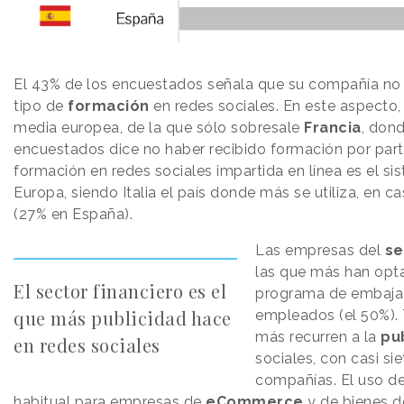
El 43% de los encuestados señala que su compañía no l
tipo de
formación
en redes sociales. En este aspecto
media europea, de la que sólo sobresale
Francia
, don
encuestados dice no haber recibido formación por par
formación en redes sociales impartida en línea es el si
Europa, siendo Italia el país donde más se utiliza, en c
(27% en España).
Las empresas del
se
las que más han opta
El sector financiero es el
programa de embaja
que más publicidad hace
empleados (el 50%).
más recurren a la
pu
en redes sociales
sociales, con casi si
compañías. El uso d
habitual para empresas de
eCommerce
y de bienes 