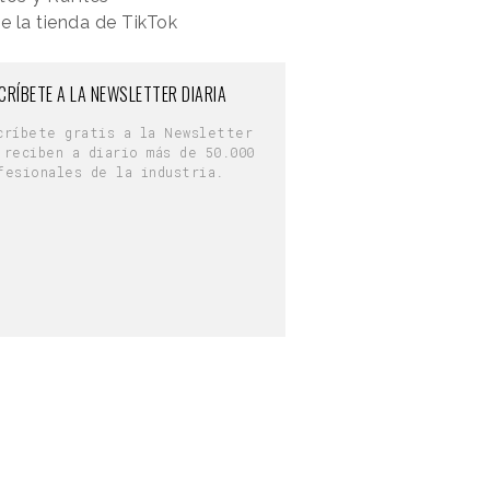
e la tienda de TikTok
CRÍBETE A LA NEWSLETTER DIARIA
críbete gratis a la Newsletter
 reciben a diario más de 50.000
fesionales de la industria.