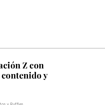
ación Z con
 contenido y
tos y Ruffles