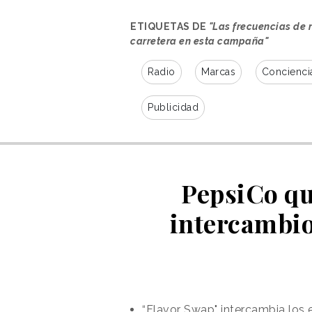
las autopromociones, los locuto
vial
que conecta la frecuencia de
ETIQUETAS DE
"Las frecuencias de 
recomendada.
carretera en esta campaña"
Por ejemplo, si el conductor sin
Radio
Marcas
Concienci
sugiere no exceder los 100.1 km/h
verano, toritos protegidos con Pací
Publicidad
marca y se trabaja el
sentimien
PepsiCo qu
intercambio
“Flavor Swap" intercambia los