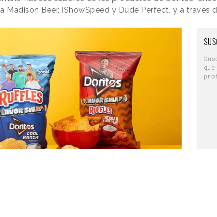
o a Madison Beer, IShowSpeed y Dude Perfect, y a través d
en verano, un momento en el que se observan
 del incremento del tráfico en carretera. Se ha
SUS
 a domingo en emisoras como Nueva Q,
ro y Radio Disney 94.3 FM. También se ha
Sus
 digital, como Spotify, buscando potenciar el
que
pro
s”, Pacífico Seguros reafirma su compromiso
 vial lanzado un mensaje de
sensibilización,
y
mo sus productos y servicios, en un
momento
onducción
que puede resultar determinante en
tación de un seguro.