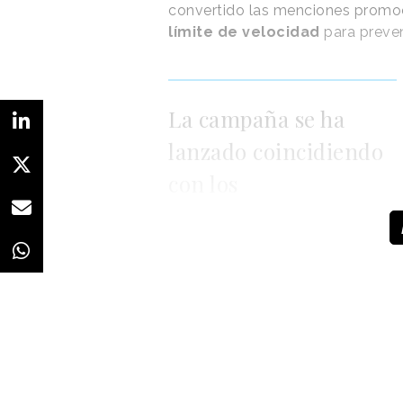
convertido las menciones promoc
límite de velocidad
para preven
La campaña se ha
lanzado coincidiendo
con los
desplazamientos de
verano
Así, la estrategia ha sido transf
de velocidad usando para ello, p
emisoras.
Concretamente, se ha 
el país y cuya frecuencia de emisi