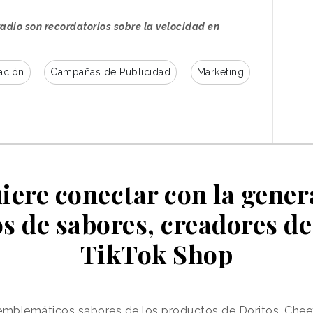
res han incorporado
un mensaje de seguridad
 la radio con la velocidad máxima
radio son recordatorios sobre la velocidad en
toniza 100.1 FM, ha escuchado un mensaje que le
ación
Campañas de Publicidad
Marketing
. Las locuciones incluyen la expresión “
Este
fico
”, con lo que se alude a la mascota de la
to de comunidad
entre su base de clientes.
iere conectar con la gener
s de sabores, creadores de
TikTok Shop
 emblemáticos sabores de los productos de Doritos, Chee