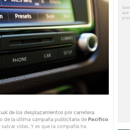
Sus
que
pro
ual de los desplazamientos por carretera.
o de la última campaña publicitaria de
Pacífico
 salvar vidas. Y es que la compañía ha