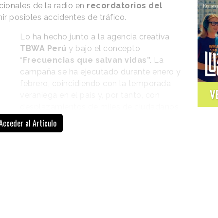
ionales de la radio en
recordatorios del
ir posibles accidentes de tráfico.
Lo ha hecho junto a la agencia creativa
TBWA Perú
y bajo el concepto
“
Frecuencias que salvan vidas”.
La
campaña se ha ejecutado durante enero y
febrero, coincidiendo con la temporada
V
veraniega en el país y, por tanto, con
desplazamientos de miles de ciudadanos
dispuestos a disfrutar de unas vacaciones
Acceder al Artículo
en la playa. Su objetivo es concienciar a
los conductores de la problemática en el
momento en que ésta puede ocurrir.
ormas las cuñas en advertencias sobre los límites
recisamente, l
as frecuencias de las
recurrido a algunas de las más escuchadas en
ón supera la de los límites de velocidad. Así, en