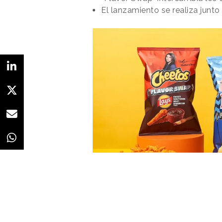
El lanzamiento se realiza junt
La campaña se ha implementado 
aumentos de accidentes derivados
ejecutado con pautas de jueves
Radiomar, Panamericana, Onda Ce
activado en plataformas de audio
alcance.
Con “Frecuencias que salvan vida
con la prevención y la seguridad
también asocia su marcas, así co
clave de la experiencia de c
la toma de decisión de la contra
Redacción
20/02/2026 · 09:06