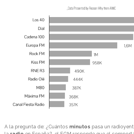
A la pregunta de: ¿Cuántos
minutos
pasa un radioyen
la
radio
en España?, el EGM responde que el comporta