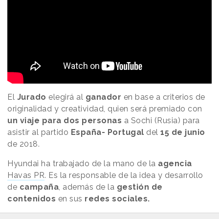
El
Jurado
elegirá al
ganador
en base a criterios de
originalidad y creatividad, quien será premiado con
un viaje para dos personas
a Sochi (Rusia) para
asistir al partido
España- Portugal
del
15 de junio
de 2018.
Hyundai ha trabajado de la mano de la
agencia
Havas PR
. Es la responsable de la idea y desarrollo
de
campaña
, además de la
gestión de
contenidos
en sus
redes sociales.