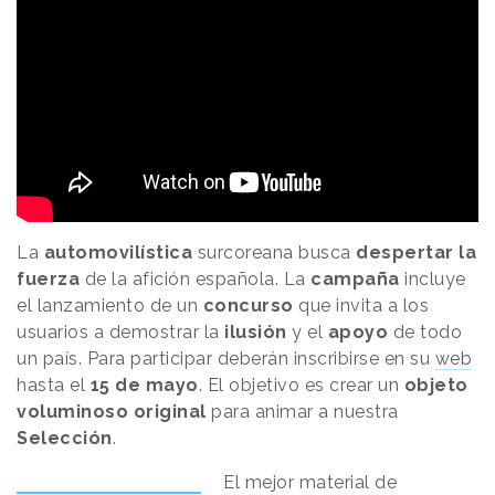
La
automovilística
surcoreana busca
despertar la
fuerza
de la afición española. La
campaña
incluye
el lanzamiento de un
concurso
que invita a los
usuarios a demostrar la
ilusión
y el
apoyo
de todo
un país. Para participar deberán inscribirse en su
web
hasta el
15 de mayo
. El objetivo es crear un
objeto
voluminoso original
para animar a nuestra
Selección
.
El mejor material de