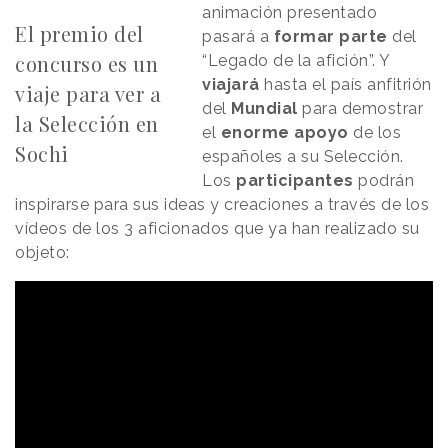
animación presentado
El premio del
pasará a
formar parte
del
concurso es un
“Legado de la afición”. Y
viajará
hasta el país anfitrión
viaje para ver a
del
Mundial
para demostrar
la Selección en
el
enorme apoyo
de los
Sochi
españoles a su Selección.
Los
participantes
podrán
inspirarse para sus ideas y creaciones a través de los
vídeos de los 3 aficionados que ya han realizado su
objeto: