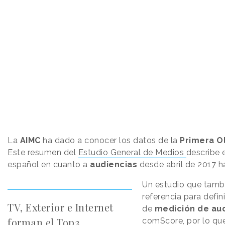
La
AIMC
ha dado a conocer los datos de la
Primera Ol
Este resumen del
Estudio General de Medios
describe 
español en cuanto a
audiencias
desde abril de 2017 h
Un estudio que tambi
referencia para defini
TV, Exterior e Internet
de
medición de aud
forman el Top3
comScore, por lo que