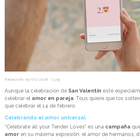
Redacción
05/02/2018 · 13:55
Aunque la celebración de
San Valentín
esté especial
celebrar el
amor en pareja
,
Tous
quiere que los solte
que celebrar el 14 de febrero.
Celebrando el amor universal
“Celebrate all your Tender Loves” es una
campaña
que 
amor
en su máxima expresión: el amor de hermanos, d