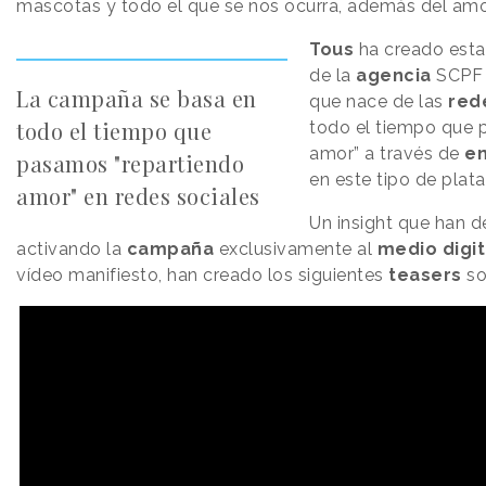
mascotas y todo el que se nos ocurra, además del amor
Tous
ha creado est
de la
agencia
SCPF 
La campaña se basa en
que nace de las
red
todo el tiempo que
todo el tiempo que 
amor” a través de
e
pasamos "repartiendo
en este tipo de plat
amor" en redes sociales
Un insight que han d
activando la
campaña
exclusivamente al
medio digit
vídeo manifiesto, han creado los siguientes
teasers
so