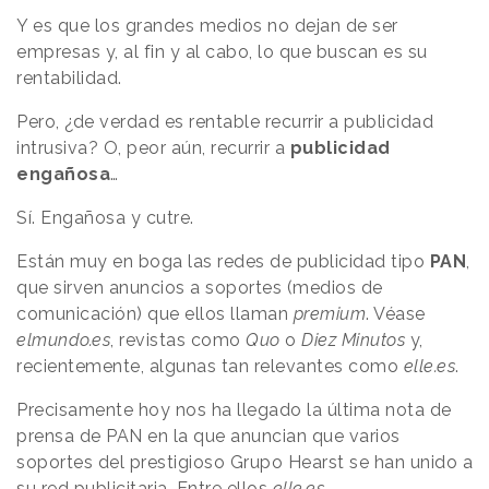
Y es que los grandes medios no dejan de ser
empresas y, al fin y al cabo, lo que buscan es su
rentabilidad.
Pero, ¿de verdad es rentable recurrir a publicidad
intrusiva? O, peor aún, recurrir a
publicidad
engañosa
…
Sí. Engañosa y cutre.
Están muy en boga las redes de publicidad tipo
PAN
,
que sirven anuncios a soportes (medios de
comunicación) que ellos llaman
premium
. Véase
elmundo.es
, revistas como
Quo
o
Diez Minutos
y,
recientemente, algunas tan relevantes como
elle.es
.
Precisamente hoy nos ha llegado la última nota de
prensa de PAN en la que anuncian que varios
soportes del prestigioso Grupo Hearst se han unido a
su red publicitaria. Entre ellos
elle.es
.