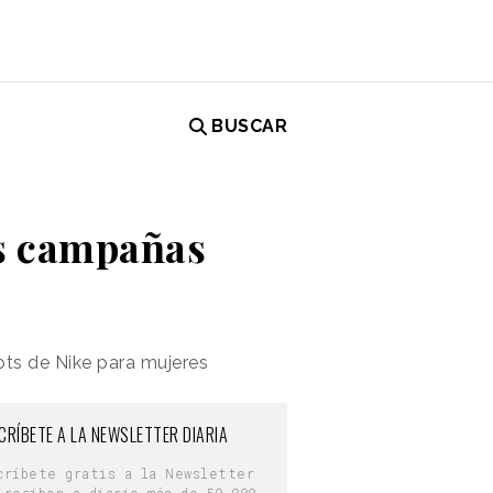
BUSCAR
us campañas
ts de Nike para mujeres
CRÍBETE A LA NEWSLETTER DIARIA
críbete gratis a la Newsletter
 reciben a diario más de 50.000