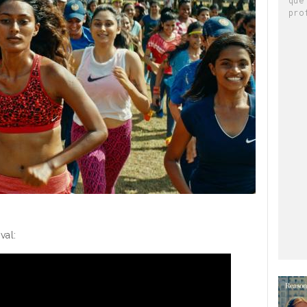
pro
val: