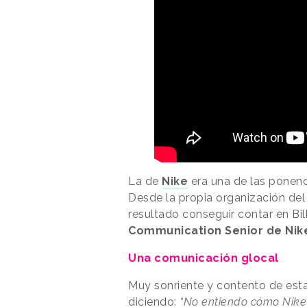
La de
Nike
era una de las ponen
Desde la propia organización del
resultado conseguir contar en Bi
Communication Senior de Nik
Una comunicación glocal
Muy sonriente y contento de esta
diciendo:
“No entiendo cómo Nike 