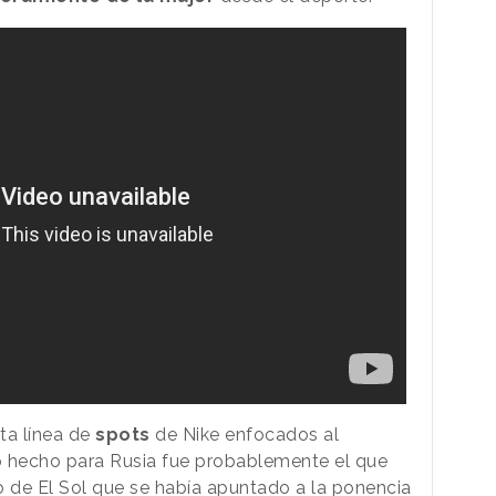
ta línea de
spots
de Nike enfocados al
o hecho para Rusia fue probablemente el que
o de El Sol que se había apuntado a la ponencia