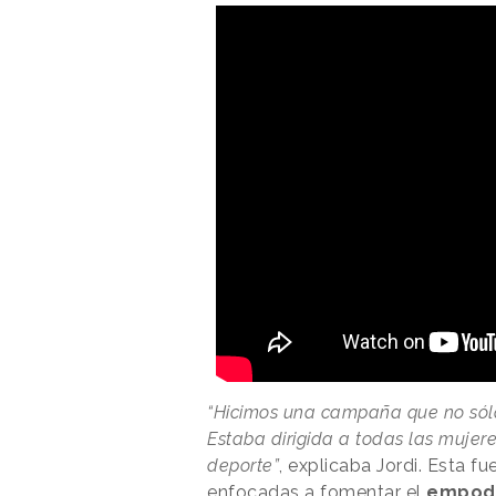
“Hicimos una campaña que no sólo
Estaba dirigida a todas las mujer
deporte”
, explicaba Jordi. Esta f
enfocadas a fomentar el
empode