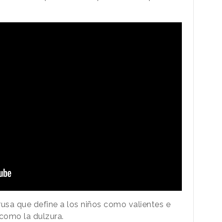
 rusa que define a los niños como valientes e
 como la dulzura.