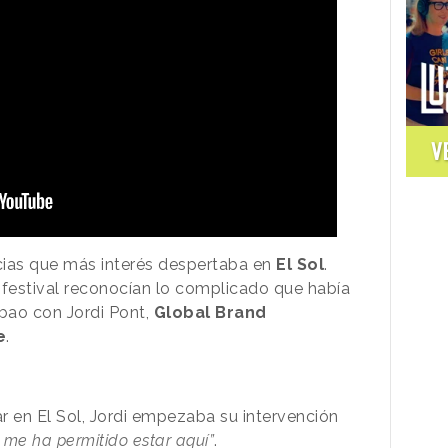
V
cias que más interés despertaba en
El Sol
.
 festival reconocían lo complicado que había
lbao con Jordi Pont,
Global Brand
e
.
r en El Sol, Jordi empezaba su intervención
me ha permitido estar aquí”
.