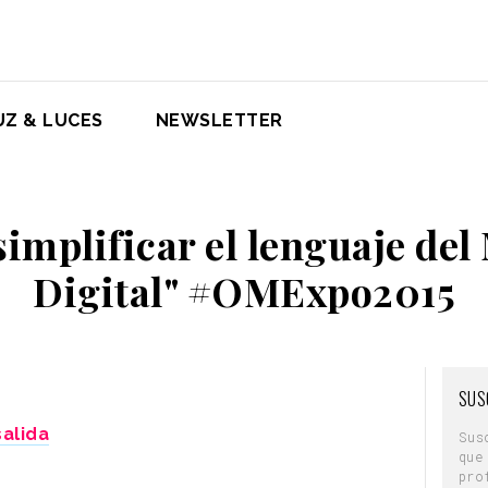
UZ & LUCES
NEWSLETTER
simplificar el lenguaje del
Digital" #OMExpo2015
SUS
salida
Sus
que
pro