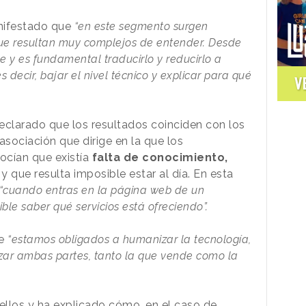
nifestado que
“en este segmento surgen
ue resultan muy complejos de entender. Desde
e y es fundamental traducirlo y reducirlo a
 decir, bajar el nivel técnico y explicar para qué
V
declarado que los resultados coinciden con los
asociación que dirige en la que los
cían que existía
falta de conocimiento,
y que resulta imposible estar al día. En esta
“cuando entras en la página web de un
le saber qué servicios está ofreciendo”.
e
“estamos obligados a humanizar la tecnología,
izar ambas partes, tanto la que vende como la
 ellos y ha explicado cómo, en el caso de