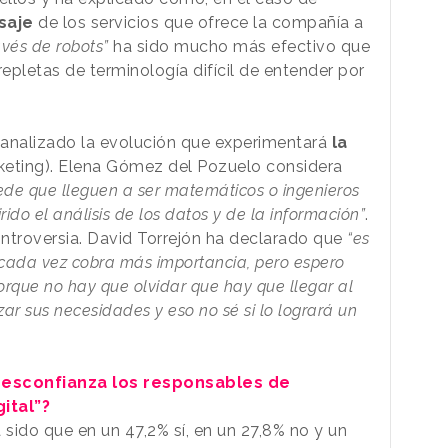
saje
de los servicios que ofrece la compañía a
vés de robots”
ha sido mucho más efectivo que
repletas de terminología difícil de entender por
 analizado la evolución que experimentará
la
keting). Elena Gómez del Pozuelo considera
de que lleguen a ser matemáticos o ingenieros
do el análisis de los datos y de la información”
.
ntroversia. David Torrejón ha declarado que
“es
s cada vez cobra más importancia, pero espero
rque no hay que olvidar que hay que llegar al
zar sus necesidades y eso no sé si lo logrará un
desconfianza los responsables de
ital”?
 sido que en un 47,2% sí, en un 27,8% no y un