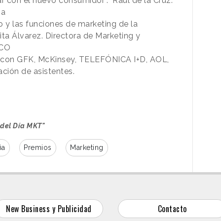
con el nuevo consumidor”. Raúl de la Cruz.
ña
 y las funciones de marketing de la
ita Álvarez. Directora de Marketing y
CCO
 con GFK, McKinsey, TELEFÓNICA I+D, AOL,
ión de asistentes.
 del Día MKT"
ña
Premios
Marketing
New Business y Publicidad
Contacto