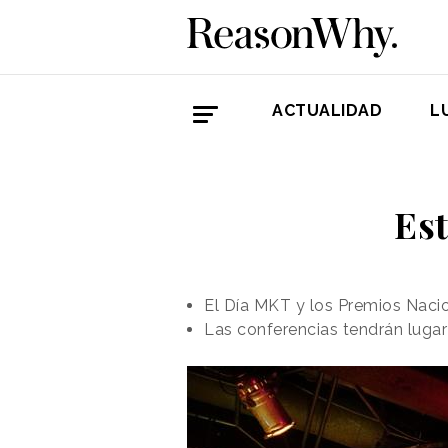
ACTUALIDAD
L
Es
El Día MKT y los Premios Naci
Las conferencias tendrán lugar 