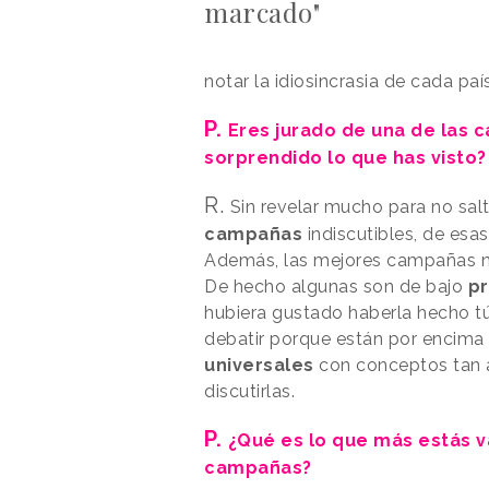
marcado"
notar la idiosincrasia de cada paí
P.
Eres jurado de una de las c
sorprendido lo que has visto?
R.
Sin revelar mucho para no sal
campañas
indiscutibles, de esa
Además, las mejores campañas n
De hecho algunas son de bajo
p
hubiera gustado haberla hecho t
debatir porque están por encima 
universales
con conceptos tan 
discutirlas.
P.
¿Qué es lo que más estás va
campañas?