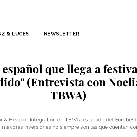
UZ & LUCES
NEWSLETTER
o español que llega a festiv
dido" (Entrevista con Noeli
TBWA)
or & Head of Integration de TBWA, es jurado del Eurobest 
mayores inversiones no siempre son las que cuentan co