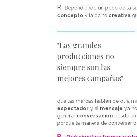
R.
Dependiendo un poco de la sub
concepto
y la parte
creativa
qu
"Las grandes
producciones no
siempre son las
mejores campañas"
que las marcas hablan de otra m
espectador
y el
mensaje
ya no
generar
conversación
desde una
porque la manera de conversar c
P.
¿Qué significa formar parte