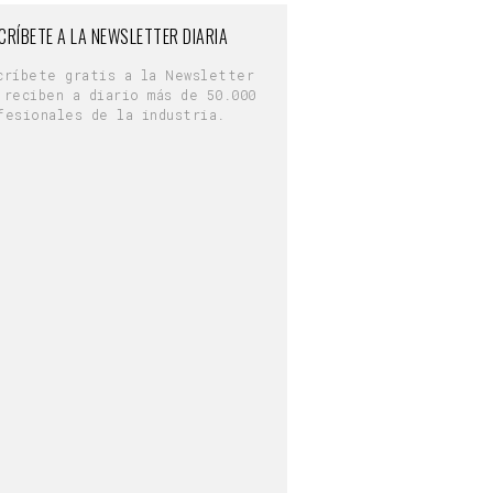
CRÍBETE A LA NEWSLETTER DIARIA
críbete gratis a la Newsletter
 reciben a diario más de 50.000
fesionales de la industria.