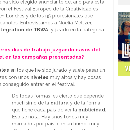
 ha sido elegido
anunciante del año
para esta
 con el Festival Europeo de la Creatividad es
 en Londres y de los 95 profesionales que
spañoles. Entrevistamos a Noelia Meltzer,
Integration de TBWA
, y jurado en la categoría
ros días de trabajo juzgando casos del
vel en las campañas presentadas?
V
ales
en los que he sido jurado y suele pasar un
ezas con unos
niveles
muy altos y hay cosas
onseguido entrar en el festival.
De todas formas, es cierto que depende
muchísimo de la
cultura
y de la forma
que tiene cada país de ver la
publicidad
.
Eso se nota. Hay unos tonos muy
marcados por país, con un humor muy