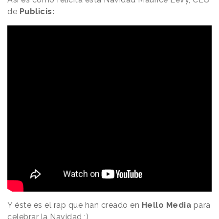
de
Publicis:
Y éste es el rap que han creado en
Hello Media
para
celebrar la Navidad ;)